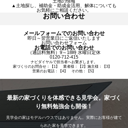
土地の情報
▲土地探し、補助金・助成金活用、解体についても
お気軽にご相談ください。
お問い合わせ
メールフォームでのお問い合わせ
即日～翌営業日にご返信いたします
お問い合わせフォーム
お電話でのお問い合わせ
（通話料無料）9～18時 水曜日定休
0120-712-415
ナビダイヤルで担当者へお繋ぎします。
家づくりのお問合せ：【1】 業者様：【2】施主様：【3】
営業のお電話：【4】 その他：【5】
最新の家づくりを体感できる見学会。家づく
り無料勉強会も開催！
見学会の家はモデルハウスではありません。実際にお客様が建て
られた家を見学できます。