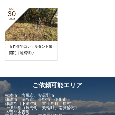
OCT
30
2022
女性住宅コンサルタント奮
闘記｜地縄張り
ご依頼可能エリア
松本市、塩尻市、安曇野市
諏訪市、岡谷市、茅野市、伊那市
諏訪郡（下諏訪町、富士見町、原村）
上伊那郡（辰野町、箕輪町、南箕輪村）
木曽郡木曽町