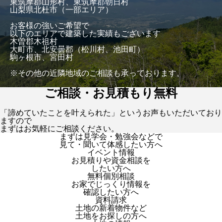
東筑摩郡山形村、東筑摩郡朝日村
山梨県北杜市（一部エリア）
お客様の強いご希望で
以下のエリアで建築した実績もございます
木曽郡木祖村
大町市、北安曇郡（松川村、池田町）
駒ヶ根市、宮田村
※その他の近隣地域のご相談も承っております。
ご相談・お見積もり無料
「諦めていたことを叶えられた」というお声もいただいており
ますので
まずはお気軽にご相談ください。
まずは見学会・勉強会などで
見て・聞いて体感したい方へ
イベント情報
お見積りや資金相談を
したい方へ
無料個別相談
お家でじっくり情報を
確認したい方へ
資料請求
土地の新着物件など
土地をお探しの方へ