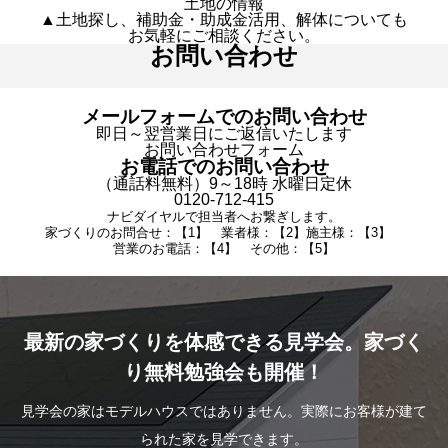
土地の情報
▲土地探し、補助金・助成金活用、解体についても
お気軽にご相談ください。
お問い合わせ
メールフォームでのお問い合わせ
即日～翌営業日にご返信いたします
お問い合わせフォーム
お電話でのお問い合わせ
（通話料無料）9～18時 水曜日定休
0120-712-415
ナビダイヤルで担当者へお繋ぎします。
家づくりのお問合せ：【1】 業者様：【2】施主様：【3】
営業のお電話：【4】 その他：【5】
最新の家づくりを体感できる見学会。家づく
り無料勉強会も開催！
見学会の家はモデルハウスではありません。実際にお客様が建て
られた家を見学できます。