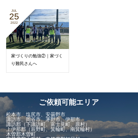
JUL
25
2022
家づくりの勉強②｜家づく
り難民さんへ
ご依頼可能エリア
松本市、塩尻市、安曇野市
諏訪市、岡谷市、茅野市、伊那市
諏訪郡（下諏訪町、富士見町、原村）
上伊那郡（辰野町、箕輪町、南箕輪村）
木曽郡木曽町