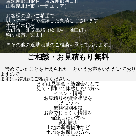
東筑摩郡山形村、東筑摩郡朝日村
山梨県北杜市（一部エリア）
お客様の強いご希望で
以下のエリアで建築した実績もございます
木曽郡木祖村
大町市、北安曇郡（松川村、池田町）
駒ヶ根市、宮田村
※その他の近隣地域のご相談も承っております。
ご相談・お見積もり無料
「諦めていたことを叶えられた」というお声もいただいており
ますので
まずはお気軽にご相談ください。
まずは見学会・勉強会などで
見て・聞いて体感したい方へ
イベント情報
お見積りや資金相談を
したい方へ
無料個別相談
お家でじっくり情報を
確認したい方へ
資料請求
土地の新着物件など
土地をお探しの方へ