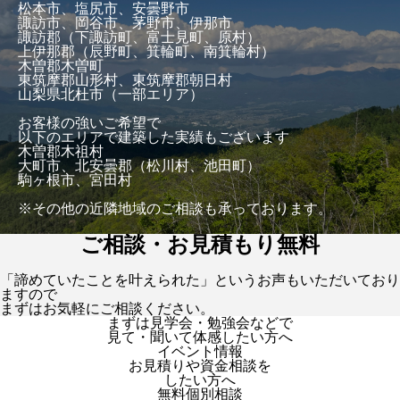
松本市、塩尻市、安曇野市
諏訪市、岡谷市、茅野市、伊那市
諏訪郡（下諏訪町、富士見町、原村）
上伊那郡（辰野町、箕輪町、南箕輪村）
木曽郡木曽町
東筑摩郡山形村、東筑摩郡朝日村
山梨県北杜市（一部エリア）
お客様の強いご希望で
以下のエリアで建築した実績もございます
木曽郡木祖村
大町市、北安曇郡（松川村、池田町）
駒ヶ根市、宮田村
※その他の近隣地域のご相談も承っております。
ご相談・お見積もり無料
「諦めていたことを叶えられた」というお声もいただいており
ますので
まずはお気軽にご相談ください。
まずは見学会・勉強会などで
見て・聞いて体感したい方へ
イベント情報
お見積りや資金相談を
したい方へ
無料個別相談