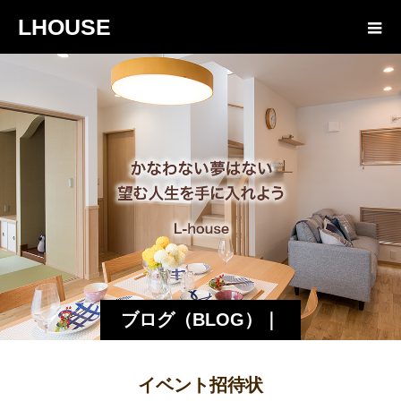
LHOUSE
ブログ（BLOG）｜
諏訪・松本の工務店
イベント招待状
エルハウス