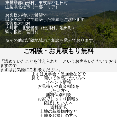
東筑摩郡山形村、東筑摩郡朝日村
山梨県北杜市（一部エリア）
お客様の強いご希望で
以下のエリアで建築した実績もございます
木曽郡木祖村
大町市、北安曇郡（松川村、池田町）
駒ヶ根市、宮田村
※その他の近隣地域のご相談も承っております。
ご相談・お見積もり無料
「諦めていたことを叶えられた」というお声もいただいており
ますので
まずはお気軽にご相談ください。
まずは見学会・勉強会などで
見て・聞いて体感したい方へ
イベント情報
お見積りや資金相談を
したい方へ
無料個別相談
お家でじっくり情報を
確認したい方へ
資料請求
土地の新着物件など
土地をお探しの方へ