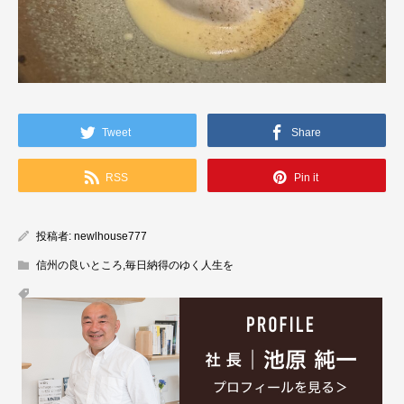
Tweet
Share
RSS
Pin it
投稿者:
newlhouse777
信州の良いところ
,
毎日納得のゆく人生を