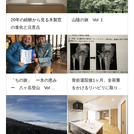
20年の経験から見る木製窓
山陰の旅 Vol １
の進化と注意点
「ちの旅」 ー氷の恵み
骨折退院後1ヶ月。全荷重
ー 八ヶ岳登山 Vol ...
をかけるリハビリに取り...