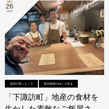
DEC
26
2024
信州の良いところ
毎日納得のゆく人生を
「下諏訪町」地産の食材を
生かした素敵なご飯屋さ