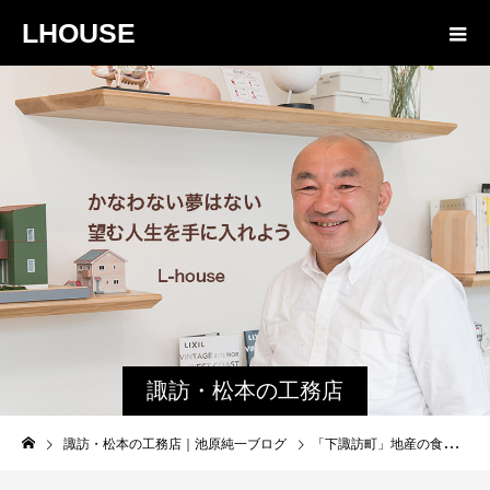
LHOUSE
諏訪・松本の工務店
の社長ブログ｜家族
諏訪・松本の工務店｜池原純一ブログ
「下諏訪町」地産の食材を生かした素敵なご飯屋さん 「本田食堂」さん
物語８４３