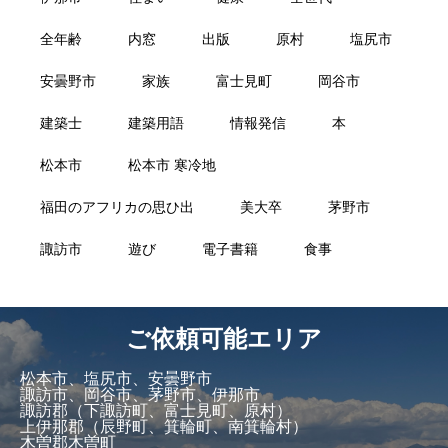
全年齢
内窓
出版
原村
塩尻市
安曇野市
家族
富士見町
岡谷市
建築士
建築用語
情報発信
本
松本市
松本市 寒冷地
福田のアフリカの思ひ出
美大卒
茅野市
諏訪市
遊び
電子書籍
食事
ご依頼可能エリア
松本市、塩尻市、安曇野市
諏訪市、岡谷市、茅野市、伊那市
諏訪郡（下諏訪町、富士見町、原村）
上伊那郡（辰野町、箕輪町、南箕輪村）
木曽郡木曽町