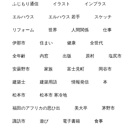
ふじもり通信
イラスト
インプラス
エルハウス
エルハウス 若手
スケッチ
リフォーム
世界
人間関係
仕事
伊那市
住まい
健康
全世代
全年齢
内窓
出版
原村
塩尻市
安曇野市
家族
富士見町
岡谷市
建築士
建築用語
情報発信
本
松本市
松本市 寒冷地
福田のアフリカの思ひ出
美大卒
茅野市
諏訪市
遊び
電子書籍
食事