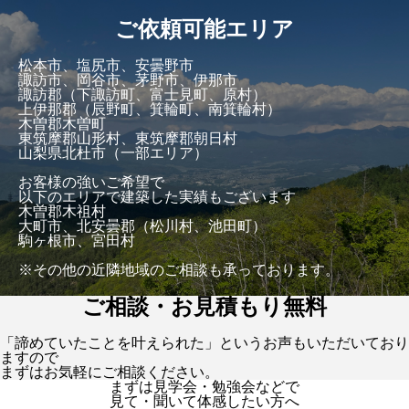
ご依頼可能エリア
松本市、塩尻市、安曇野市
諏訪市、岡谷市、茅野市、伊那市
諏訪郡（下諏訪町、富士見町、原村）
上伊那郡（辰野町、箕輪町、南箕輪村）
木曽郡木曽町
東筑摩郡山形村、東筑摩郡朝日村
山梨県北杜市（一部エリア）
お客様の強いご希望で
以下のエリアで建築した実績もございます
木曽郡木祖村
大町市、北安曇郡（松川村、池田町）
駒ヶ根市、宮田村
※その他の近隣地域のご相談も承っております。
ご相談・お見積もり無料
「諦めていたことを叶えられた」というお声もいただいており
ますので
まずはお気軽にご相談ください。
まずは見学会・勉強会などで
見て・聞いて体感したい方へ