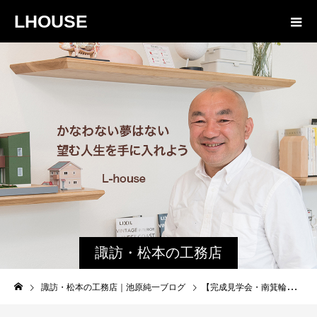
LHOUSE
諏訪・松本の工務店
の社長ブログ｜家族
諏訪・松本の工務店｜池原純一ブログ
【完成見学会・南箕輪村】お風呂は2階？予算内で叶えた「平屋のような暮らし」の家
物語８４３