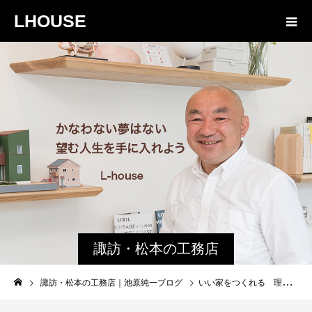
LHOUSE
諏訪・松本の工務店
の社長ブログ｜家族
諏訪・松本の工務店｜池原純一ブログ
いい家をつくれる 理由は
物語８４３