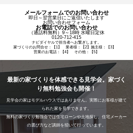
メールフォームでのお問い合わせ
即日～翌営業日にご返信いたします
お問い合わせフォーム
お電話でのお問い合わせ
（通話料無料）9～18時 水曜日定休
0120-712-415
ナビダイヤルで担当者へお繋ぎします。
家づくりのお問合せ：【1】 業者様：【2】施主様：【3】
営業のお電話：【4】 その他：【5】
最新の家づくりを体感できる見学会。家づく
り無料勉強会も開催！
見学会の家はモデルハウスではありません。実際にお客様が建て
られた家を見学できます。
無料の家づくり勉強会では住宅ローンや土地探し、住宅メーカー
の選び方など講師を招いて行っています。