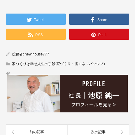
Tweet
Share
RSS
Pin it
投稿者:
newlhouse777
家づくりは幸せ人生の手段
,
家づくり・省エネ（パッシブ）