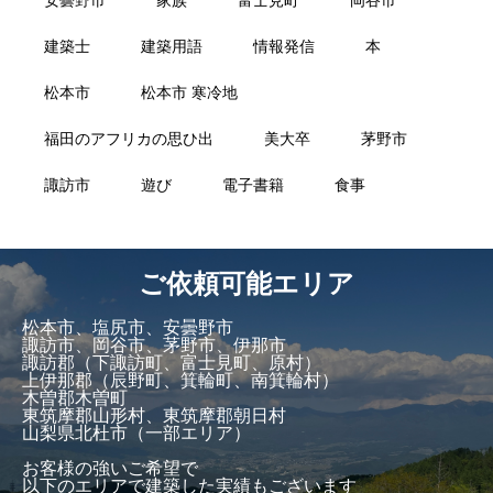
建築士
建築用語
情報発信
本
松本市
松本市 寒冷地
福田のアフリカの思ひ出
美大卒
茅野市
諏訪市
遊び
電子書籍
食事
ご依頼可能エリア
松本市、塩尻市、安曇野市
諏訪市、岡谷市、茅野市、伊那市
諏訪郡（下諏訪町、富士見町、原村）
上伊那郡（辰野町、箕輪町、南箕輪村）
木曽郡木曽町
東筑摩郡山形村、東筑摩郡朝日村
山梨県北杜市（一部エリア）
お客様の強いご希望で
以下のエリアで建築した実績もございます