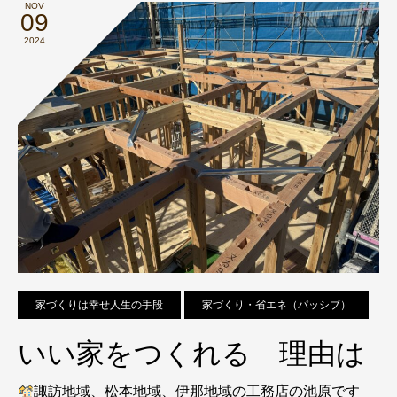
NOV
09
2024
家づくりは幸せ人生の手段
家づくり・省エネ（パッシブ）
いい家をつくれる 理由は
諏訪地域、松本地域、伊那地域の工務店の池原です