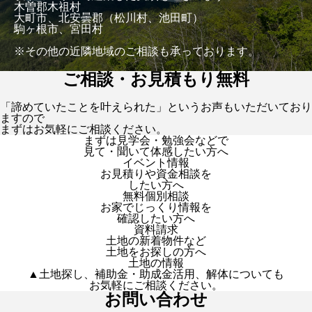
木曽郡木祖村
大町市、北安曇郡（松川村、池田町）
駒ヶ根市、宮田村
※その他の近隣地域のご相談も承っております。
ご相談・お見積もり無料
「諦めていたことを叶えられた」というお声もいただいており
ますので
まずはお気軽にご相談ください。
まずは見学会・勉強会などで
見て・聞いて体感したい方へ
イベント情報
お見積りや資金相談を
したい方へ
無料個別相談
お家でじっくり情報を
確認したい方へ
資料請求
土地の新着物件など
土地をお探しの方へ
土地の情報
▲土地探し、補助金・助成金活用、解体についても
お気軽にご相談ください。
お問い合わせ