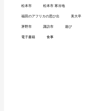
松本市
松本市 寒冷地
福田のアフリカの思ひ出
美大卒
茅野市
諏訪市
遊び
電子書籍
食事