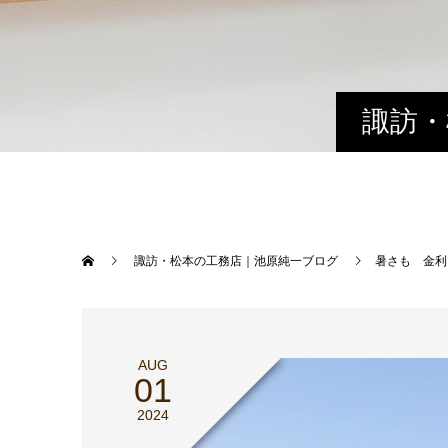
諏訪・
諏訪・松本の工務店｜池原純一ブログ
暑さも 金利
AUG
01
2024