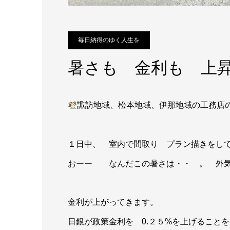
毎日納得のゆく人生を
暑さも 金利も 上
諏訪地域、松本地域、伊那地域の工務店
１日中、 室内で間取り プラン描きをして
おーー なんだこの暑さは・・ 。 外気
金利が上がってきます。
日銀が政策金利を 0.２５%を上げること