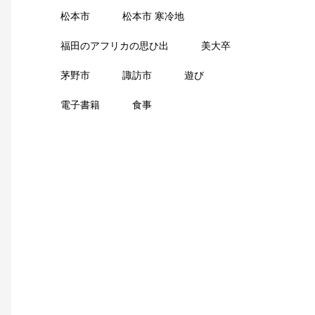
松本市
松本市 寒冷地
福田のアフリカの思ひ出
美大卒
茅野市
諏訪市
遊び
電子書籍
食事