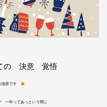
けての 決意 覚悟
店の池原です
が 一年ってあっという間に