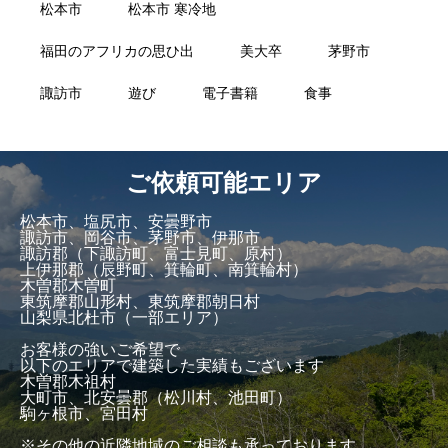
松本市
松本市 寒冷地
福田のアフリカの思ひ出
美大卒
茅野市
諏訪市
遊び
電子書籍
食事
ご依頼可能エリア
松本市、塩尻市、安曇野市
諏訪市、岡谷市、茅野市、伊那市
諏訪郡（下諏訪町、富士見町、原村）
上伊那郡（辰野町、箕輪町、南箕輪村）
木曽郡木曽町
東筑摩郡山形村、東筑摩郡朝日村
山梨県北杜市（一部エリア）
お客様の強いご希望で
以下のエリアで建築した実績もございます
木曽郡木祖村
大町市、北安曇郡（松川村、池田町）
駒ヶ根市、宮田村
※その他の近隣地域のご相談も承っております。