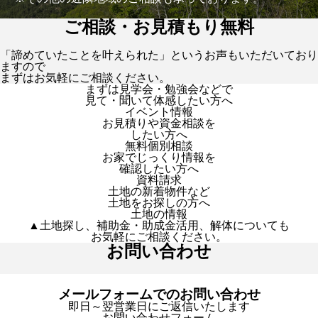
ご相談・お見積もり無料
「諦めていたことを叶えられた」というお声もいただいており
ますので
まずはお気軽にご相談ください。
まずは見学会・勉強会などで
見て・聞いて体感したい方へ
イベント情報
お見積りや資金相談を
したい方へ
無料個別相談
お家でじっくり情報を
確認したい方へ
資料請求
土地の新着物件など
土地をお探しの方へ
土地の情報
▲土地探し、補助金・助成金活用、解体についても
お気軽にご相談ください。
お問い合わせ
メールフォームでのお問い合わせ
即日～翌営業日にご返信いたします
お問い合わせフォーム