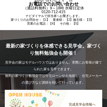
お電話でのお問い合わせ
（通話料無料）9～18時 水曜日定休
0120-712-415
ナビダイヤルで担当者へお繋ぎします。
家づくりのお問合せ：【1】 業者様：【2】施主様：【3】
営業のお電話：【4】 その他：【5】
最新の家づくりを体感できる見学会。家づく
り無料勉強会も開催！
見学会の家はモデルハウスではありません。実際にお客様が建て
られた家を見学できます。
無料の家づくり勉強会では住宅ローンや土地探し、住宅メーカー
の選び方など講師を招いて行っています。
完成見学会情報へ