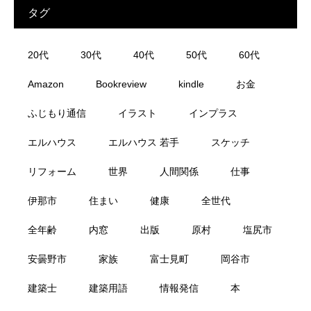
タグ
20代
30代
40代
50代
60代
Amazon
Bookreview
kindle
お金
ふじもり通信
イラスト
インプラス
エルハウス
エルハウス 若手
スケッチ
リフォーム
世界
人間関係
仕事
伊那市
住まい
健康
全世代
全年齢
内窓
出版
原村
塩尻市
安曇野市
家族
富士見町
岡谷市
建築士
建築用語
情報発信
本