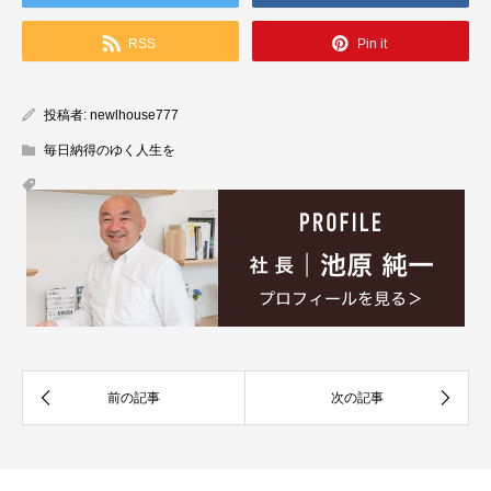
RSS
Pin it
投稿者:
newlhouse777
毎日納得のゆく人生を