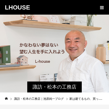
LHOUSE
諏訪・松本の工務店
の社長ブログ｜家族
諏訪・松本の工務店｜池原純一ブログ
家は建てるもの、買ってはいけません。
物語８４３