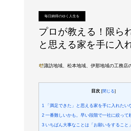
毎日納得のゆく人生を
プロが教える！限ら
と思える家を手に入
諏訪地域、松本地域、伊那地域の工務
目次
[
閉じる
]
1
「満足できた」と思える家を手に入れたい
2
一番難しいかも。早い段階で一社に絞って
3
いちばん大事なことは「お願いをすること