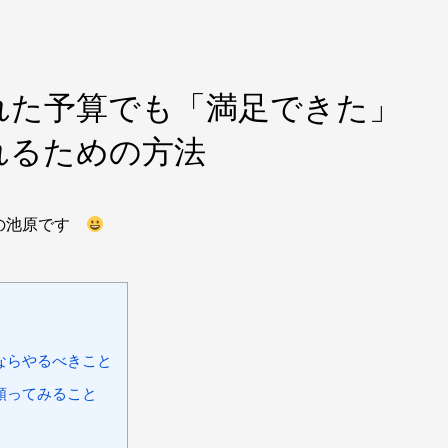
れた予算でも「満足できた」
れるための方法
店の池原です
ならやるべきこと
頼ってみること
」