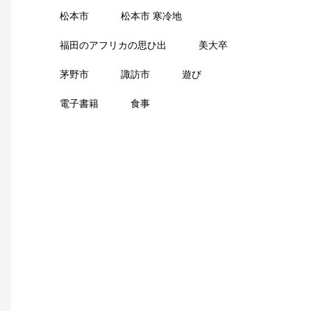
松本市
松本市 寒冷地
福田のアフリカの思ひ出
美大卒
茅野市
諏訪市
遊び
電子書籍
食事