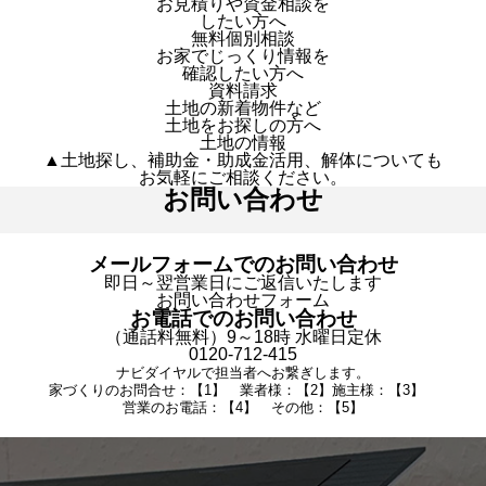
お見積りや資金相談を
したい方へ
無料個別相談
お家でじっくり情報を
確認したい方へ
資料請求
土地の新着物件など
土地をお探しの方へ
土地の情報
▲土地探し、補助金・助成金活用、解体についても
お気軽にご相談ください。
お問い合わせ
メールフォームでのお問い合わせ
即日～翌営業日にご返信いたします
お問い合わせフォーム
お電話でのお問い合わせ
（通話料無料）9～18時 水曜日定休
0120-712-415
ナビダイヤルで担当者へお繋ぎします。
家づくりのお問合せ：【1】 業者様：【2】施主様：【3】
営業のお電話：【4】 その他：【5】