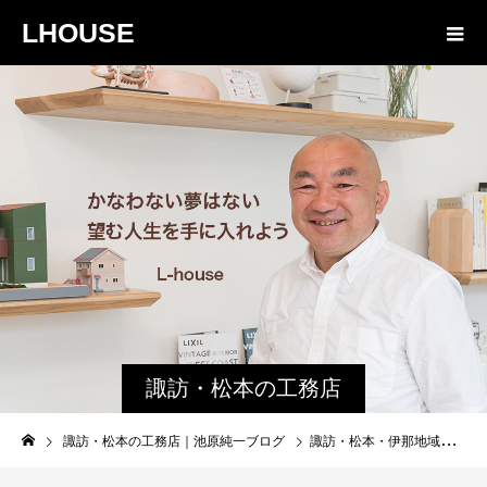
LHOUSE
諏訪・松本の工務店
の社長ブログ｜家族
諏訪・松本の工務店｜池原純一ブログ
諏訪・松本・伊那地域工務店の【家づくり】続、ご年配ご夫婦との出会い ２
物語８４３