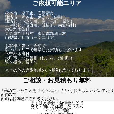
ご依頼可能エリア
松本市、塩尻市、安曇野市
諏訪市、岡谷市、茅野市、伊那市
諏訪郡（下諏訪町、富士見町、原村）
上伊那郡（辰野町、箕輪町、南箕輪村）
木曽郡木曽町
東筑摩郡山形村、東筑摩郡朝日村
山梨県北杜市（一部エリア）
お客様の強いご希望で
以下のエリアで建築した実績もございます
木曽郡木祖村
大町市、北安曇郡（松川村、池田町）
駒ヶ根市、宮田村
※その他の近隣地域のご相談も承っております。
ご相談・お見積もり無料
「諦めていたことを叶えられた」というお声もいただいており
ますので
まずはお気軽にご相談ください。
まずは見学会・勉強会などで
見て・聞いて体感したい方へ
イベント情報