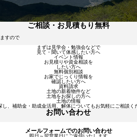
ご相談・お見積もり無料
ますので
まずは見学会・勉強会などで
見て・聞いて体感したい方へ
イベント情報
お見積りや資金相談を
したい方へ
無料個別相談
お家でじっくり情報を
確認したい方へ
資料請求
土地の新着物件など
土地をお探しの方へ
土地の情報
探し、補助金・助成金活用、解体についてもお気軽にご相談く
お問い合わせ
メールフォームでのお問い合わせ
即日～翌営業日にご返信いたします