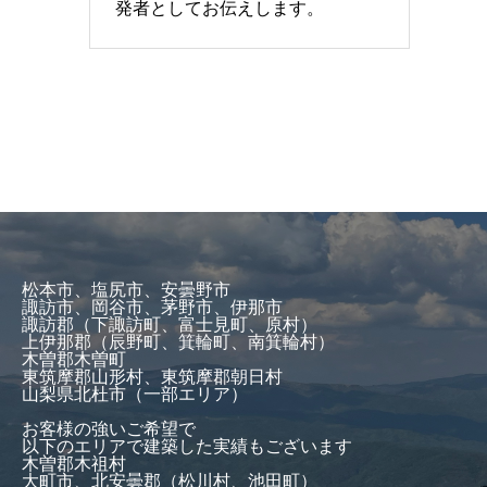
発者としてお伝えします。
松本市、塩尻市、安曇野市
諏訪市、岡谷市、茅野市、伊那市
諏訪郡（下諏訪町、富士見町、原村）
上伊那郡（辰野町、箕輪町、南箕輪村）
木曽郡木曽町
東筑摩郡山形村、東筑摩郡朝日村
山梨県北杜市（一部エリア）
お客様の強いご希望で
以下のエリアで建築した実績もございます
木曽郡木祖村
大町市、北安曇郡（松川村、池田町）