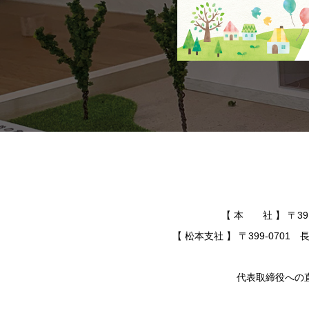
【 本 社 】 〒391-
【 松本支社 】 〒399-0701 長
代表取締役への直通