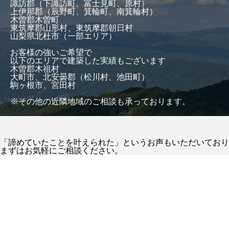
諏訪郡（下諏訪町、富士見町、原村）
上伊那郡（辰野町、箕輪町、南箕輪村）
木曽郡木曽町
東筑摩郡山形村、東筑摩郡朝日村
山梨県北杜市（一部エリア）
お客様の強いご希望で
以下のエリアで建築した実績もございます
木曽郡木祖村
大町市、北安曇郡（松川村、池田町）
駒ヶ根市、宮田村
※その他の近隣地域のご相談も承っております。
「諦めていたことを叶えられた」というお声もいただいており
まずはお気軽にご相談ください。