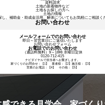
資料請求
土地の新着物件など
土地をお探しの方へ
土地の情報
探し、補助金・助成金活用、解体についてもお気軽にご相談く
お問い合わせ
メールフォームでのお問い合わせ
即日～翌営業日にご返信いたします
お問い合わせフォーム
お電話でのお問い合わせ
（通話料無料）9～18時 水曜日定休
0120-712-415
ナビダイヤルで担当者へお繋ぎします。
家づくりのお問合せ：【1】 業者様：【2】施主様：【3】
営業のお電話：【4】 その他：【5】
体感できる見学会。家づくり