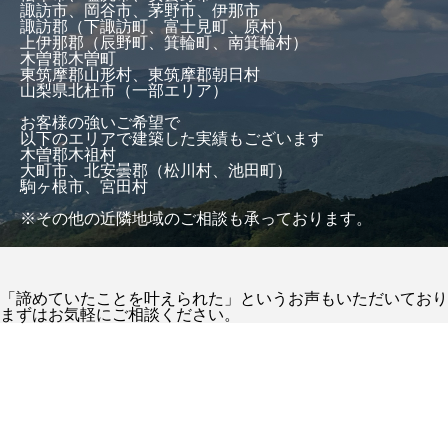
諏訪市、岡谷市、茅野市、伊那市
諏訪郡（下諏訪町、富士見町、原村）
上伊那郡（辰野町、箕輪町、南箕輪村）
木曽郡木曽町
東筑摩郡山形村、東筑摩郡朝日村
山梨県北杜市（一部エリア）
お客様の強いご希望で
以下のエリアで建築した実績もございます
木曽郡木祖村
大町市、北安曇郡（松川村、池田町）
駒ヶ根市、宮田村
※その他の近隣地域のご相談も承っております。
「諦めていたことを叶えられた」というお声もいただいており
まずはお気軽にご相談ください。