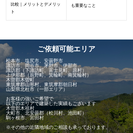
比較｜メリットとデメリッ
も重要なこと
ト
ご依頼可能エリア
松本市、塩尻市、安曇野市
諏訪市、岡谷市、茅野市、伊那市
諏訪郡（下諏訪町、富士見町、原村）
上伊那郡（辰野町、箕輪町、南箕輪村）
木曽郡木曽町
東筑摩郡山形村、東筑摩郡朝日村
山梨県北杜市（一部エリア）
お客様の強いご希望で
以下のエリアで建築した実績もございます
木曽郡木祖村
大町市、北安曇郡（松川村、池田町）
駒ヶ根市、宮田村
※その他の近隣地域のご相談も承っております。