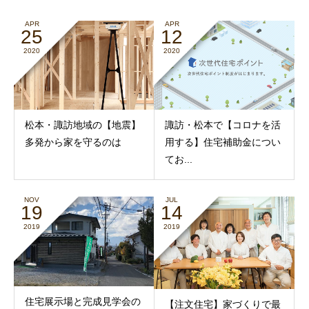
APR
APR
25
12
2020
2020
松本・諏訪地域の【地震】
諏訪・松本で【コロナを活
多発から家を守るのは
用する】住宅補助金につい
てお...
NOV
JUL
19
14
2019
2019
住宅展示場と完成見学会の
【注文住宅】家づくりで最