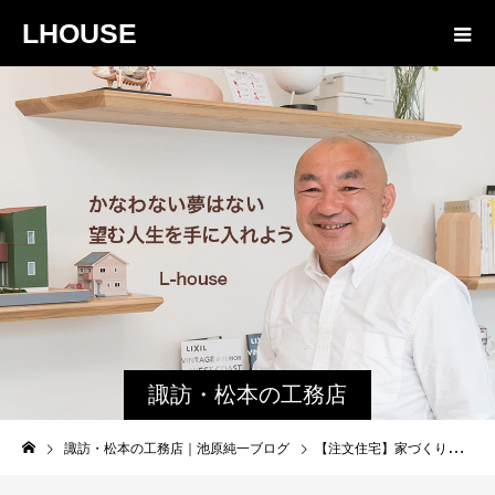
LHOUSE
諏訪・松本の工務店
の社長ブログ｜家族
諏訪・松本の工務店｜池原純一ブログ
【注文住宅】家づくりで最も重要なこと
物語８４３