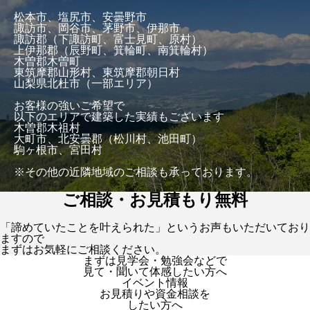
松本市、塩尻市、安曇野市
諏訪市、岡谷市、茅野市、伊那市
諏訪郡（下諏訪町、富士見町、原村）
上伊那郡（辰野町、箕輪町、南箕輪村）
木曽郡木曽町
東筑摩郡山形村、東筑摩郡朝日村
山梨県北杜市（一部エリア）
お客様の強いご希望で
以下のエリアで建築した実績もございます
木曽郡木祖村
大町市、北安曇郡（松川村、池田町）
駒ヶ根市、宮田村
※その他の近隣地域のご相談も承っております。
ご相談・お見積もり無料
「諦めていたことを叶えられた」というお声もいただいており
ますので
まずはお気軽にご相談ください。
まずは見学会・勉強会などで
見て・聞いて体感したい方へ
イベント情報
お見積りや資金相談を
したい方へ