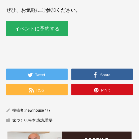
ぜひ、お気軽にご参加ください。
イベントに予約する
Tweet
Share
RSS
Pin it
投稿者:
newlhouse777
家づくり
,
松本
,
諏訪
,
重要