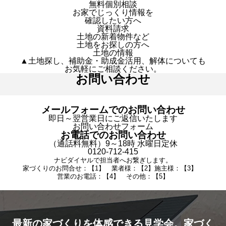
無料個別相談
お家でじっくり情報を
確認したい方へ
資料請求
土地の新着物件など
土地をお探しの方へ
土地の情報
▲土地探し、補助金・助成金活用、解体についても
お気軽にご相談ください。
お問い合わせ
メールフォームでのお問い合わせ
即日～翌営業日にご返信いたします
お問い合わせフォーム
お電話でのお問い合わせ
（通話料無料）9～18時 水曜日定休
0120-712-415
ナビダイヤルで担当者へお繋ぎします。
家づくりのお問合せ：【1】 業者様：【2】施主様：【3】
営業のお電話：【4】 その他：【5】
最新の家づくりを体感できる見学会。家づく