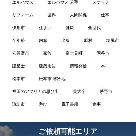
エルハウス
エルハウス 若手
スケッチ
リフォーム
世界
人間関係
仕事
伊那市
住まい
健康
全世代
全年齢
内窓
出版
原村
塩尻市
安曇野市
家族
富士見町
岡谷市
建築士
建築用語
情報発信
本
松本市
松本市 寒冷地
福田のアフリカの思ひ出
美大卒
茅野市
諏訪市
遊び
電子書籍
食事
ご依頼可能エリア