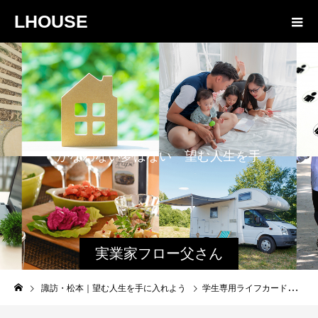
LHOUSE
か
な
わ
な
い
夢
は
な
い
望
む
人
生
を
手
に
入
れ
よ
う
実業家フロー父さん
と娘のファミログ
諏訪・松本｜望む人生を手に入れよう
学生専用ライフカードで海外旅行がお得に行けるって知ってた！？？学生の方必見です！！！