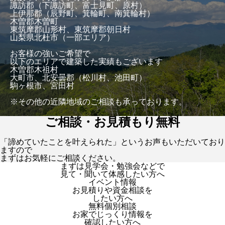
諏訪郡（下諏訪町、富士見町、原村）
上伊那郡（辰野町、箕輪町、南箕輪村）
木曽郡木曽町
東筑摩郡山形村、東筑摩郡朝日村
山梨県北杜市（一部エリア）
お客様の強いご希望で
以下のエリアで建築した実績もございます
木曽郡木祖村
大町市、北安曇郡（松川村、池田町）
駒ヶ根市、宮田村
※その他の近隣地域のご相談も承っております。
ご相談・お見積もり無料
「諦めていたことを叶えられた」というお声もいただいており
ますので
まずはお気軽にご相談ください。
まずは見学会・勉強会などで
見て・聞いて体感したい方へ
イベント情報
お見積りや資金相談を
したい方へ
無料個別相談
お家でじっくり情報を
確認したい方へ