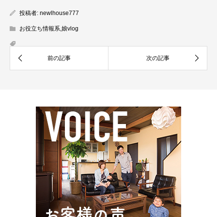
投稿者:
newlhouse777
お役立ち情報系
,
娘vlog