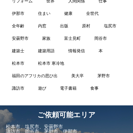
リフォーム
世界
人間関係
仕事
伊那市
住まい
健康
全世代
全年齢
内窓
出版
原村
塩尻市
安曇野市
家族
富士見町
岡谷市
建築士
建築用語
情報発信
本
松本市
松本市 寒冷地
福田のアフリカの思ひ出
美大卒
茅野市
諏訪市
遊び
電子書籍
食事
ご依頼可能エリア
松本市、塩尻市、安曇野市
諏訪市、岡谷市、茅野市、伊那市