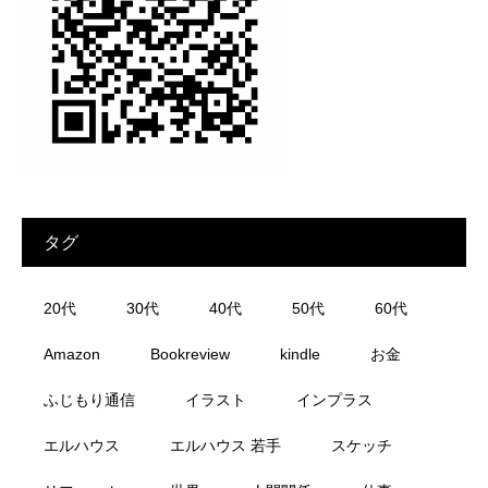
タグ
20代
30代
40代
50代
60代
Amazon
Bookreview
kindle
お金
ふじもり通信
イラスト
インプラス
エルハウス
エルハウス 若手
スケッチ