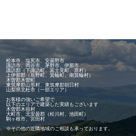
松本市、塩尻市、安曇野市
諏訪市、岡谷市、茅野市、伊那市
諏訪郡（下諏訪町、富士見町、原村）
上伊那郡（辰野町、箕輪町、南箕輪村）
木曽郡木曽町
東筑摩郡山形村、東筑摩郡朝日村
山梨県北杜市（一部エリア）
お客様の強いご希望で
以下のエリアで建築した実績もございます
木曽郡木祖村
大町市、北安曇郡（松川村、池田町）
駒ヶ根市、宮田村
※その他の近隣地域のご相談も承っております。