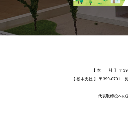
【 本 社 】 〒391-
【 松本支社 】 〒399-0701 長
代表取締役への直通