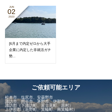
JUN
02
2023
[6月まで内定ゼロから大手
企業に内定した非就活ガチ
勢...
ご依頼可能エリア
松本市、塩尻市、安曇野市
諏訪市、岡谷市、茅野市、伊那市
諏訪郡（下諏訪町、富士見町、原村）
上伊那郡（辰野町、箕輪町、南箕輪村）