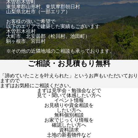
木曽郡木曽町
東筑摩郡山形村、東筑摩郡朝日村
山梨県北杜市（一部エリア）
お客様の強いご希望で
以下のエリアで建築した実績もございます
木曽郡木祖村
大町市、北安曇郡（松川村、池田町）
駒ヶ根市、宮田村
※その他の近隣地域のご相談も承っております。
ご相談・お見積もり無料
「諦めていたことを叶えられた」というお声もいただいており
ますので
まずはお気軽にご相談ください。
まずは見学会・勉強会などで
見て・聞いて体感したい方へ
イベント情報
お見積りや資金相談を
したい方へ
無料個別相談
お家でじっくり情報を
確認したい方へ
資料請求
土地の新着物件など