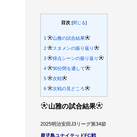
目次
[
閉じる
]
1
山雅の試合結果
2
スタメンの振り返り
3
得点シーンの振り返り
4
90分間を通して
5
次戦
6
次戦の見どころ
山雅の試合結果
2025明治安田J3リーグ第34節
鹿児島ユナイテッドFC戦