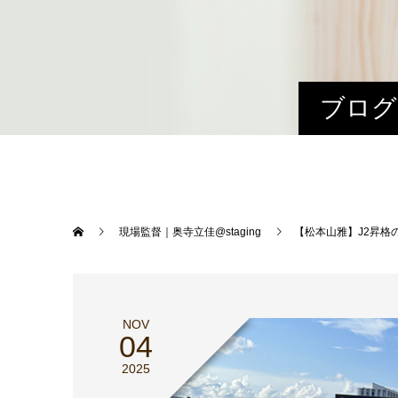
ブログ
現場監督｜奥寺立佳@staging
【松本山雅】J2昇格
NOV
04
2025