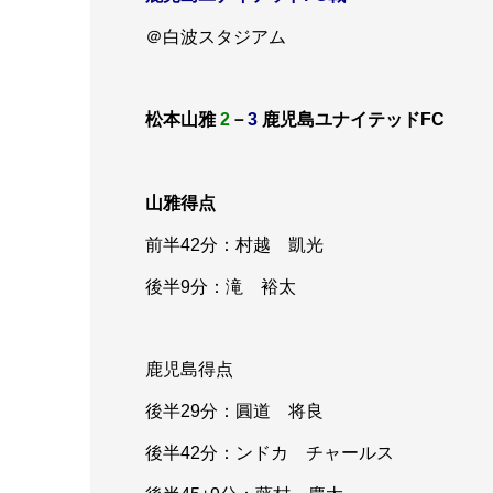
＠白波スタジアム
松本山雅
2
－
3
鹿児島ユナイテッドFC
山雅得点
前半42分：村越 凱光
後半9分：滝 裕太
鹿児島得点
後半29分：圓道 将良
後半42分：ンドカ チャールス