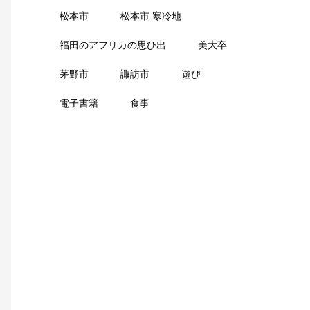
松本市
松本市 寒冷地
福田のアフリカの思ひ出
美大卒
茅野市
諏訪市
遊び
電子書籍
食事