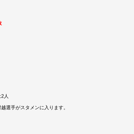
敗
』
2人
村越選手がスタメンに入ります。