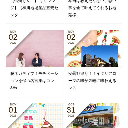
【信州りんご】【 サンフ
本当は教えたくない、願い
ジ】【梓川地場産品直売セ
事を全て叶えてくれるお地
ンタ...
蔵様...
NOV
NOV
02
02
2023
2023
脱ネガティブ！モチベーシ
安曇野巡り！！イタリアロ
ョンを保つ名言集はコレ
ーマの味が気軽に味わえる
&#x...
レス...
NOV
OCT
01
31
2023
2023