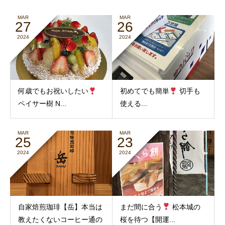
MAR
MAR
27
26
2024
2024
何歳でもお祝いしたい
初めてでも簡単
切手も
ペイサー樹 N...
使える...
MAR
MAR
25
23
2024
2024
自家焙煎珈琲【岳】本当は
まだ間に合う
松本城の
教えたくないコーヒー通の
桜を待つ【開運...