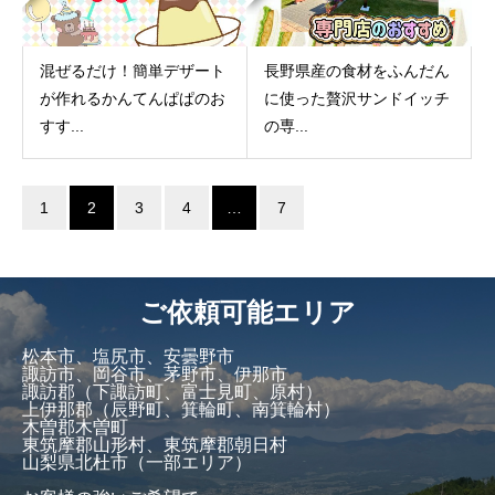
混ぜるだけ！簡単デザート
長野県産の食材をふんだん
が作れるかんてんぱぱのお
に使った贅沢サンドイッチ
すす...
の専...
1
2
3
4
…
7
ご依頼可能エリア
松本市、塩尻市、安曇野市
諏訪市、岡谷市、茅野市、伊那市
諏訪郡（下諏訪町、富士見町、原村）
上伊那郡（辰野町、箕輪町、南箕輪村）
木曽郡木曽町
東筑摩郡山形村、東筑摩郡朝日村
山梨県北杜市（一部エリア）