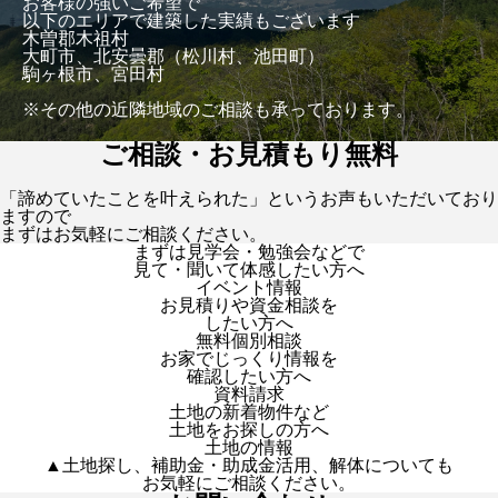
お客様の強いご希望で
以下のエリアで建築した実績もございます
木曽郡木祖村
大町市、北安曇郡（松川村、池田町）
駒ヶ根市、宮田村
※その他の近隣地域のご相談も承っております。
ご相談・お見積もり無料
「諦めていたことを叶えられた」というお声もいただいており
ますので
まずはお気軽にご相談ください。
まずは見学会・勉強会などで
見て・聞いて体感したい方へ
イベント情報
お見積りや資金相談を
したい方へ
無料個別相談
お家でじっくり情報を
確認したい方へ
資料請求
土地の新着物件など
土地をお探しの方へ
土地の情報
▲土地探し、補助金・助成金活用、解体についても
お気軽にご相談ください。