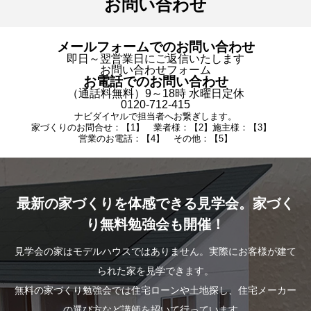
お問い合わせ
メールフォームでのお問い合わせ
即日～翌営業日にご返信いたします
お問い合わせフォーム
お電話でのお問い合わせ
（通話料無料）9～18時 水曜日定休
0120-712-415
ナビダイヤルで担当者へお繋ぎします。
家づくりのお問合せ：【1】 業者様：【2】施主様：【3】
営業のお電話：【4】 その他：【5】
最新の家づくりを体感できる見学会。家づく
り無料勉強会も開催！
見学会の家はモデルハウスではありません。実際にお客様が建て
られた家を見学できます。
無料の家づくり勉強会では住宅ローンや土地探し、住宅メーカー
の選び方など講師を招いて行っています。