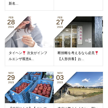
新名...
FEB
FEB
28
27
2024
2024
タイヘン
次女がインフ
断捨離を考えるなら必見
ルエンザ罹患&...
【人形供養】お...
NOV
NOV
29
03
2023
2023