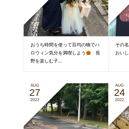
おうち時間を使って百均の物でハ
その
ロウィン気分を満喫しよう
長
おいし
野を楽しむ子...
AUG
AUG
27
24
2022
2022