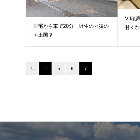
Vif
自宅から車で20分 野生の＜猿の
甘くな
＞王国？
1
…
5
6
7