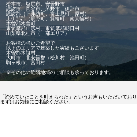
松本市、塩尻市、安曇野市
諏訪市、岡谷市、茅野市、伊那市
諏訪郡（下諏訪町、富士見町、原村）
上伊那郡（辰野町、箕輪町、南箕輪村）
木曽郡木曽町
東筑摩郡山形村、東筑摩郡朝日村
山梨県北杜市（一部エリア）
お客様の強いご希望で
以下のエリアで建築した実績もございます
木曽郡木祖村
大町市、北安曇郡（松川村、池田町）
駒ヶ根市、宮田村
※その他の近隣地域のご相談も承っております。
「諦めていたことを叶えられた」というお声もいただいており
まずはお気軽にご相談ください。