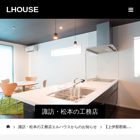
LHOUSE
諏訪・松本の工務店
エルハウスからのお
諏訪・松本の工務店エルハウスからのお知らせ
【上伊那郡南箕輪村 完成見学会レポート】いい家に住みたいなら多くの家を見よう！住宅展示場では気付けない「経験値」とは
知らせ