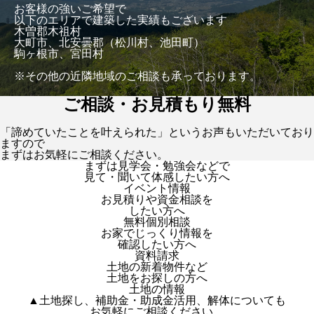
お客様の強いご希望で
以下のエリアで建築した実績もございます
木曽郡木祖村
大町市、北安曇郡（松川村、池田町）
駒ヶ根市、宮田村
※その他の近隣地域のご相談も承っております。
ご相談・お見積もり無料
「諦めていたことを叶えられた」というお声もいただいており
ますので
まずはお気軽にご相談ください。
まずは見学会・勉強会などで
見て・聞いて体感したい方へ
イベント情報
お見積りや資金相談を
したい方へ
無料個別相談
お家でじっくり情報を
確認したい方へ
資料請求
土地の新着物件など
土地をお探しの方へ
土地の情報
▲土地探し、補助金・助成金活用、解体についても
お気軽にご相談ください。