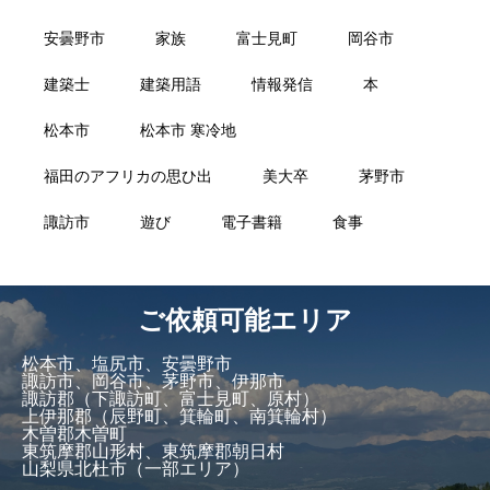
安曇野市
家族
富士見町
岡谷市
建築士
建築用語
情報発信
本
松本市
松本市 寒冷地
福田のアフリカの思ひ出
美大卒
茅野市
諏訪市
遊び
電子書籍
食事
ご依頼可能エリア
松本市、塩尻市、安曇野市
諏訪市、岡谷市、茅野市、伊那市
諏訪郡（下諏訪町、富士見町、原村）
上伊那郡（辰野町、箕輪町、南箕輪村）
木曽郡木曽町
東筑摩郡山形村、東筑摩郡朝日村
山梨県北杜市（一部エリア）