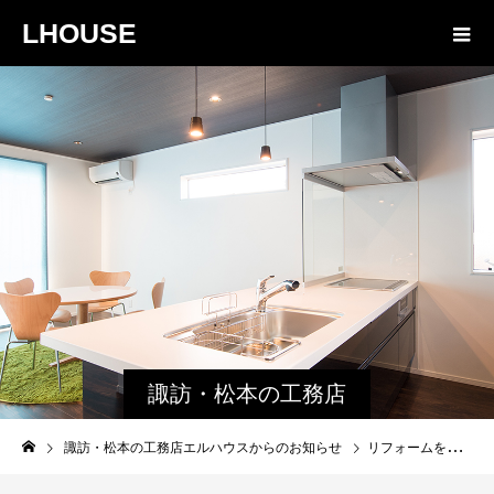
LHOUSE
諏訪・松本の工務店
エルハウスからのお
諏訪・松本の工務店エルハウスからのお知らせ
リフォームをお考えの方へ｜茅野市プレミアム付生活応援券がご利用いただけます
知らせ