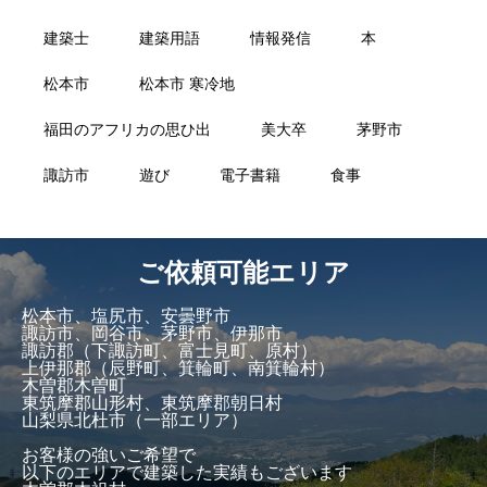
建築士
建築用語
情報発信
本
松本市
松本市 寒冷地
福田のアフリカの思ひ出
美大卒
茅野市
諏訪市
遊び
電子書籍
食事
ご依頼可能エリア
松本市、塩尻市、安曇野市
諏訪市、岡谷市、茅野市、伊那市
諏訪郡（下諏訪町、富士見町、原村）
上伊那郡（辰野町、箕輪町、南箕輪村）
木曽郡木曽町
東筑摩郡山形村、東筑摩郡朝日村
山梨県北杜市（一部エリア）
お客様の強いご希望で
以下のエリアで建築した実績もございます