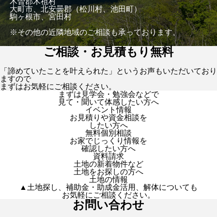
木曽郡木祖村
大町市、北安曇郡（松川村、池田町）
駒ヶ根市、宮田村
※その他の近隣地域のご相談も承っております。
ご相談・お見積もり無料
「諦めていたことを叶えられた」というお声もいただいており
ますので
まずはお気軽にご相談ください。
まずは見学会・勉強会などで
見て・聞いて体感したい方へ
イベント情報
お見積りや資金相談を
したい方へ
無料個別相談
お家でじっくり情報を
確認したい方へ
資料請求
土地の新着物件など
土地をお探しの方へ
土地の情報
▲土地探し、補助金・助成金活用、解体についても
お気軽にご相談ください。
お問い合わせ