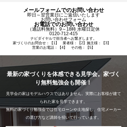
メールフォームでのお問い合わせ
即日～翌営業日にご返信いたします
お問い合わせフォーム
お電話でのお問い合わせ
（通話料無料）9～18時 水曜日定休
0120-712-415
ナビダイヤルで担当者へお繋ぎします。
家づくりのお問合せ：【1】 業者様：【2】施主様：【3】
営業のお電話：【4】 その他：【5】
最新の家づくりを体感できる見学会。家づく
り無料勉強会も開催！
見学会の家はモデルハウスではありません。実際にお客様が建て
られた家を見学できます。
無料の家づくり勉強会では住宅ローンや土地探し、住宅メーカー
の選び方など講師を招いて行っています。