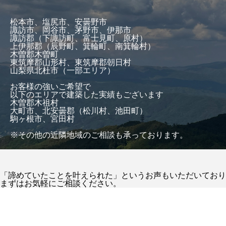
松本市、塩尻市、安曇野市
諏訪市、岡谷市、茅野市、伊那市
諏訪郡（下諏訪町、富士見町、原村）
上伊那郡（辰野町、箕輪町、南箕輪村）
木曽郡木曽町
東筑摩郡山形村、東筑摩郡朝日村
山梨県北杜市（一部エリア）
お客様の強いご希望で
以下のエリアで建築した実績もございます
木曽郡木祖村
大町市、北安曇郡（松川村、池田町）
駒ヶ根市、宮田村
※その他の近隣地域のご相談も承っております。
「諦めていたことを叶えられた」というお声もいただいており
まずはお気軽にご相談ください。