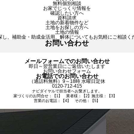
無料個別相談
お家でじっくり情報を
確認したい方へ
資料請求
土地の新着物件など
土地をお探しの方へ
土地の情報
探し、補助金・助成金活用、解体についてもお気軽にご相談く
お問い合わせ
メールフォームでのお問い合わせ
即日～翌営業日にご返信いたします
お問い合わせフォーム
お電話でのお問い合わせ
（通話料無料）9～18時 水曜日定休
0120-712-415
ナビダイヤルで担当者へお繋ぎします。
家づくりのお問合せ：【1】 業者様：【2】施主様：【3】
営業のお電話：【4】 その他：【5】