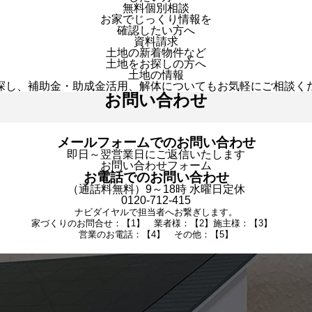
無料個別相談
お家でじっくり情報を
確認したい方へ
資料請求
土地の新着物件など
土地をお探しの方へ
土地の情報
探し、補助金・助成金活用、解体についてもお気軽にご相談く
お問い合わせ
メールフォームでのお問い合わせ
即日～翌営業日にご返信いたします
お問い合わせフォーム
お電話でのお問い合わせ
（通話料無料）9～18時 水曜日定休
0120-712-415
ナビダイヤルで担当者へお繋ぎします。
家づくりのお問合せ：【1】 業者様：【2】施主様：【3】
営業のお電話：【4】 その他：【5】