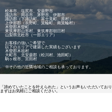
松本市、塩尻市、安曇野市
諏訪市、岡谷市、茅野市、伊那市
諏訪郡（下諏訪町、富士見町、原村）
上伊那郡（辰野町、箕輪町、南箕輪村）
木曽郡木曽町
東筑摩郡山形村、東筑摩郡朝日村
山梨県北杜市（一部エリア）
お客様の強いご希望で
以下のエリアで建築した実績もございます
木曽郡木祖村
大町市、北安曇郡（松川村、池田町）
駒ヶ根市、宮田村
※その他の近隣地域のご相談も承っております。
「諦めていたことを叶えられた」というお声もいただいており
まずはお気軽にご相談ください。