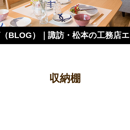
（BLOG）｜諏訪・松本の工務店
ス
収納棚