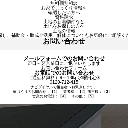
無料個別相談
お家でじっくり情報を
確認したい方へ
資料請求
土地の新着物件など
土地をお探しの方へ
土地の情報
探し、補助金・助成金活用、解体についてもお気軽にご相談く
お問い合わせ
メールフォームでのお問い合わせ
即日～翌営業日にご返信いたします
お問い合わせフォーム
お電話でのお問い合わせ
（通話料無料）9～18時 水曜日定休
0120-712-415
ナビダイヤルで担当者へお繋ぎします。
家づくりのお問合せ：【1】 業者様：【2】施主様：【3】
営業のお電話：【4】 その他：【5】