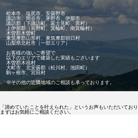
松本市、塩尻市、安曇野市
諏訪市、岡谷市、茅野市、伊那市
諏訪郡（下諏訪町、富士見町、原村）
上伊那郡（辰野町、箕輪町、南箕輪村）
木曽郡木曽町
東筑摩郡山形村、東筑摩郡朝日村
山梨県北杜市（一部エリア）
お客様の強いご希望で
以下のエリアで建築した実績もございます
木曽郡木祖村
大町市、北安曇郡（松川村、池田町）
駒ヶ根市、宮田村
※その他の近隣地域のご相談も承っております。
「諦めていたことを叶えられた」というお声もいただいており
まずはお気軽にご相談ください。