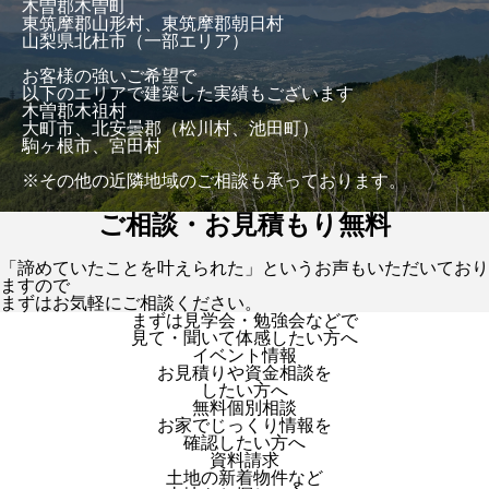
木曽郡木曽町
東筑摩郡山形村、東筑摩郡朝日村
山梨県北杜市（一部エリア）
お客様の強いご希望で
以下のエリアで建築した実績もございます
木曽郡木祖村
大町市、北安曇郡（松川村、池田町）
駒ヶ根市、宮田村
※その他の近隣地域のご相談も承っております。
ご相談・お見積もり無料
「諦めていたことを叶えられた」というお声もいただいており
ますので
まずはお気軽にご相談ください。
まずは見学会・勉強会などで
見て・聞いて体感したい方へ
イベント情報
お見積りや資金相談を
したい方へ
無料個別相談
お家でじっくり情報を
確認したい方へ
資料請求
土地の新着物件など