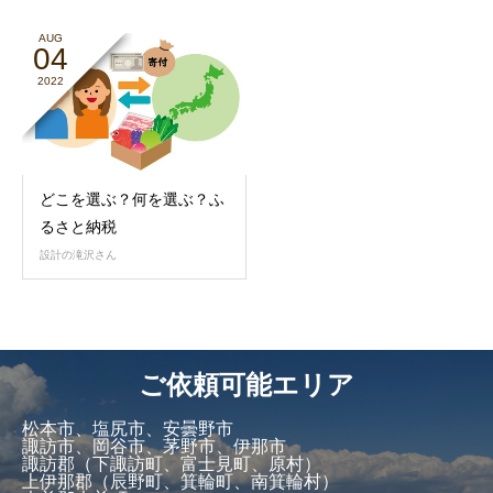
AUG
04
2022
どこを選ぶ？何を選ぶ？ふ
るさと納税
設計の滝沢さん
ご依頼可能エリア
松本市、塩尻市、安曇野市
諏訪市、岡谷市、茅野市、伊那市
諏訪郡（下諏訪町、富士見町、原村）
上伊那郡（辰野町、箕輪町、南箕輪村）