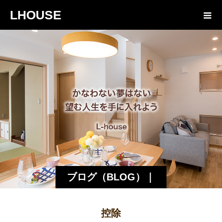
LHOUSE
ブログ（BLOG）｜
諏訪・松本の工務店
控除
エルハウス