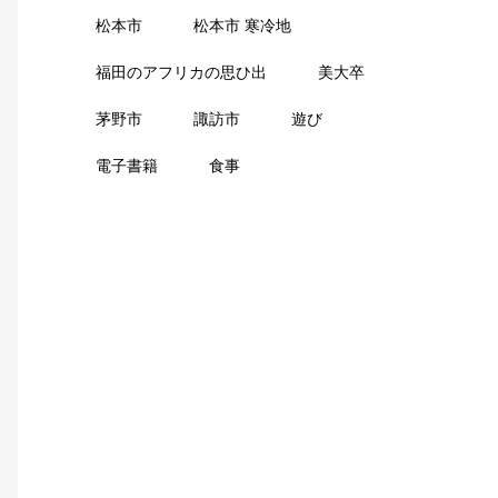
松本市
松本市 寒冷地
福田のアフリカの思ひ出
美大卒
茅野市
諏訪市
遊び
電子書籍
食事