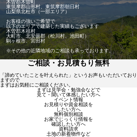
木曽郡木曽町
東筑摩郡山形村、東筑摩郡朝日村
山梨県北杜市（一部エリア）
お客様の強いご希望で
以下のエリアで建築した実績もございます
木曽郡木祖村
大町市、北安曇郡（松川村、池田町）
駒ヶ根市、宮田村
※その他の近隣地域のご相談も承っております。
ご相談・お見積もり無料
「諦めていたことを叶えられた」というお声もいただいており
ますので
まずはお気軽にご相談ください。
まずは見学会・勉強会などで
見て・聞いて体感したい方へ
イベント情報
お見積りや資金相談を
したい方へ
無料個別相談
お家でじっくり情報を
確認したい方へ
資料請求
土地の新着物件など