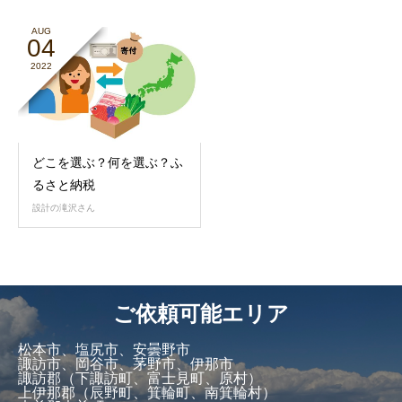
AUG
04
2022
どこを選ぶ？何を選ぶ？ふ
るさと納税
設計の滝沢さん
ご依頼可能エリア
松本市、塩尻市、安曇野市
諏訪市、岡谷市、茅野市、伊那市
諏訪郡（下諏訪町、富士見町、原村）
上伊那郡（辰野町、箕輪町、南箕輪村）