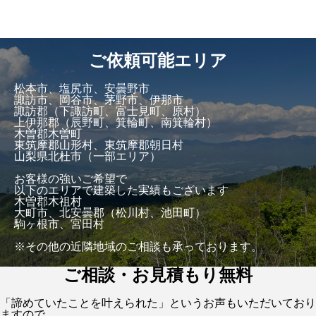
ご依頼可能エリア
松本市、塩尻市、安曇野市
諏訪市、岡谷市、茅野市、伊那市
諏訪郡（下諏訪町、富士見町、原村）
上伊那郡（辰野町、箕輪町、南箕輪村）
木曽郡木曽町
東筑摩郡山形村、東筑摩郡朝日村
山梨県北杜市（一部エリア）
お客様の強いご希望で
以下のエリアで建築した実績もございます
木曽郡木祖村
大町市、北安曇郡（松川村、池田町）
駒ヶ根市、宮田村
※その他の近隣地域のご相談も承っております。
ご相談・お見積もり無料
「諦めていたことを叶えられた」というお声もいただいており
ますので