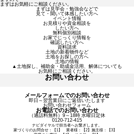
まずはお気軽にご相談ください。
まずは見学会・勉強会などで
見て・聞いて体感したい方へ
イベント情報
お見積りや資金相談を
したい方へ
無料個別相談
お家でじっくり情報を
確認したい方へ
資料請求
土地の新着物件など
土地をお探しの方へ
土地の情報
▲土地探し、補助金・助成金活用、解体についても
お気軽にご相談ください。
お問い合わせ
メールフォームでのお問い合わせ
即日～翌営業日にご返信いたします
お問い合わせフォーム
お電話でのお問い合わせ
（通話料無料）9～18時 水曜日定休
0120-712-415
ナビダイヤルで担当者へお繋ぎします。
家づくりのお問合せ：【1】 業者様：【2】施主様：【3】