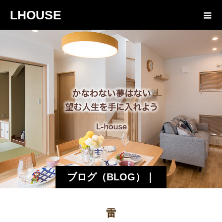
LHOUSE
ブログ（BLOG）｜
諏訪・松本の工務店
雷
エルハウス