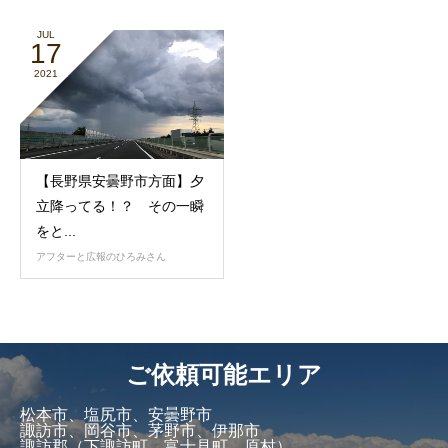
JUL
17
2021
【長野県安曇野市方面】夕
立降ってる！？ その一瞬
をと...
アフターと広報のひろみさん
ご依頼可能エリア
松本市、塩尻市、安曇野市
諏訪市、岡谷市、茅野市、伊那市
諏訪郡（下諏訪町、富士見町、原村）