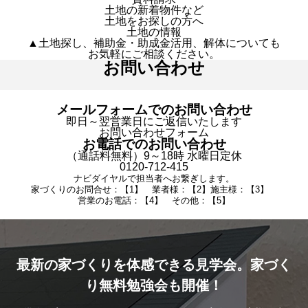
土地の新着物件など
土地をお探しの方へ
土地の情報
▲土地探し、補助金・助成金活用、解体についても
お気軽にご相談ください。
お問い合わせ
メールフォームでのお問い合わせ
即日～翌営業日にご返信いたします
お問い合わせフォーム
お電話でのお問い合わせ
（通話料無料）9～18時 水曜日定休
0120-712-415
ナビダイヤルで担当者へお繋ぎします。
家づくりのお問合せ：【1】 業者様：【2】施主様：【3】
営業のお電話：【4】 その他：【5】
最新の家づくりを体感できる見学会。家づく
り無料勉強会も開催！