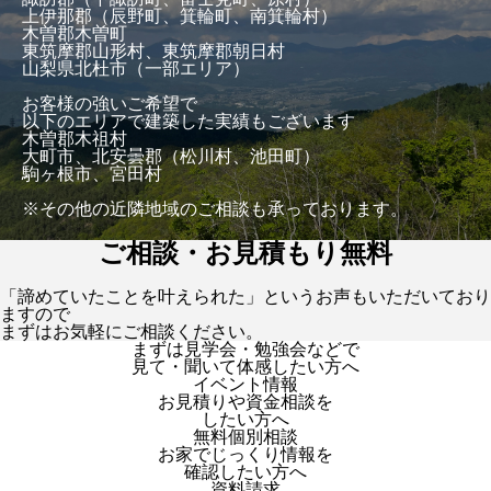
上伊那郡（辰野町、箕輪町、南箕輪村）
木曽郡木曽町
東筑摩郡山形村、東筑摩郡朝日村
山梨県北杜市（一部エリア）
お客様の強いご希望で
以下のエリアで建築した実績もございます
木曽郡木祖村
大町市、北安曇郡（松川村、池田町）
駒ヶ根市、宮田村
※その他の近隣地域のご相談も承っております。
ご相談・お見積もり無料
「諦めていたことを叶えられた」というお声もいただいており
ますので
まずはお気軽にご相談ください。
まずは見学会・勉強会などで
見て・聞いて体感したい方へ
イベント情報
お見積りや資金相談を
したい方へ
無料個別相談
お家でじっくり情報を
確認したい方へ
資料請求