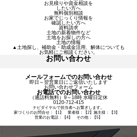
お見積りや資金相談を
したい方へ
無料個別相談
お家でじっくり情報を
確認したい方へ
資料請求
土地の新着物件など
土地をお探しの方へ
土地の情報
▲土地探し、補助金・助成金活用、解体についても
お気軽にご相談ください。
お問い合わせ
メールフォームでのお問い合わせ
即日～翌営業日にご返信いたします
お問い合わせフォーム
お電話でのお問い合わせ
（通話料無料）9～18時 水曜日定休
0120-712-415
ナビダイヤルで担当者へお繋ぎします。
家づくりのお問合せ：【1】 業者様：【2】施主様：【3】
営業のお電話：【4】 その他：【5】