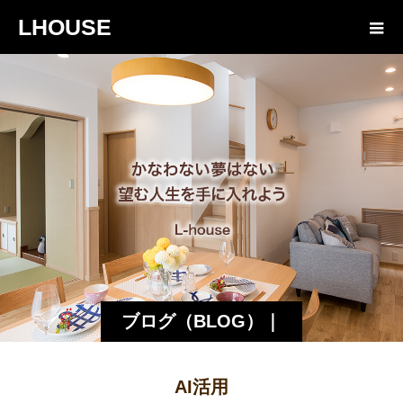
LHOUSE
ブログ（BLOG）｜
諏訪・松本の工務店
AI活用
エルハウス