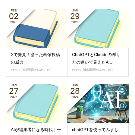
FEB
JAN
02
29
2026
2026
Xで発見！凝った画像投稿
ChatGPTとClaudeの謝り
の威力
方の違いで見えたA...
のぞみ【出版活動のあれこれ】
のぞみ【出版活動のあれこれ】
JAN
JUN
27
28
2026
2024
AIが編集者になる時代｜一
chatGPTを使ってみまし