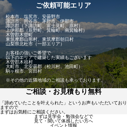
ご依頼可能エリア
松本市、塩尻市、安曇野市
諏訪市、岡谷市、茅野市、伊那市
諏訪郡（下諏訪町、富士見町、原村）
上伊那郡（辰野町、箕輪町、南箕輪村）
木曽郡木曽町
東筑摩郡山形村、東筑摩郡朝日村
山梨県北杜市（一部エリア）
お客様の強いご希望で
以下のエリアで建築した実績もございます
木曽郡木祖村
大町市、北安曇郡（松川村、池田町）
駒ヶ根市、宮田村
※その他の近隣地域のご相談も承っております。
ご相談・お見積もり無料
「諦めていたことを叶えられた」というお声もいただいており
ますので
まずはお気軽にご相談ください。
まずは見学会・勉強会などで
見て・聞いて体感したい方へ
イベント情報