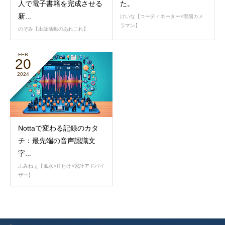
人で電子書籍を完成させる
た。
新...
けいな【コーディネーター×現場カメ
ラマン】
のぞみ【出版活動のあれこれ】
FEB
20
2024
Nottaで変わる記録のカタ
チ：最先端の音声認識文
字...
ふみねぇ【風水×片付け×家計アドバイ
ザー】