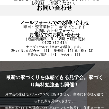
お気軽にご相談ください。
お問い合わせ
メールフォームでのお問い合わせ
即日～翌営業日にご返信いたします
お問い合わせフォーム
お電話でのお問い合わせ
（通話料無料）9～18時 水曜日定休
0120-712-415
ナビダイヤルで担当者へお繋ぎします。
家づくりのお問合せ：【1】 業者様：【2】施主様：【3】
営業のお電話：【4】 その他：【5】
最新の家づくりを体感できる見学会。家づく
り無料勉強会も開催！
見学会の家はモデルハウスではありません。実際にお客様が建て
られた家を見学できます。
無料の家づくり勉強会では住宅ローンや土地探し、住宅メーカー