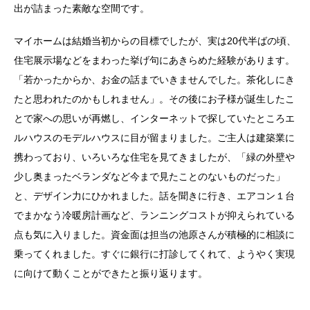
出が詰まった素敵な空間です。
マイホームは結婚当初からの目標でしたが、実は20代半ばの頃、
住宅展示場などをまわった挙げ句にあきらめた経験があります。
「若かったからか、お金の話までいきませんでした。茶化しにき
たと思われたのかもしれません」。その後にお子様が誕生したこ
とで家への思いが再燃し、インターネットで探していたところエ
ルハウスのモデルハウスに目が留まりました。ご主人は建築業に
携わっており、いろいろな住宅を見てきましたが、「緑の外壁や
少し奥まったベランダなど今まで見たことのないものだった」
と、デザイン力にひかれました。話を聞きに行き、エアコン１台
でまかなう冷暖房計画など、ランニングコストが抑えられている
点も気に入りました。資金面は担当の池原さんが積極的に相談に
乗ってくれました。すぐに銀行に打診してくれて、ようやく実現
に向けて動くことができたと振り返ります。