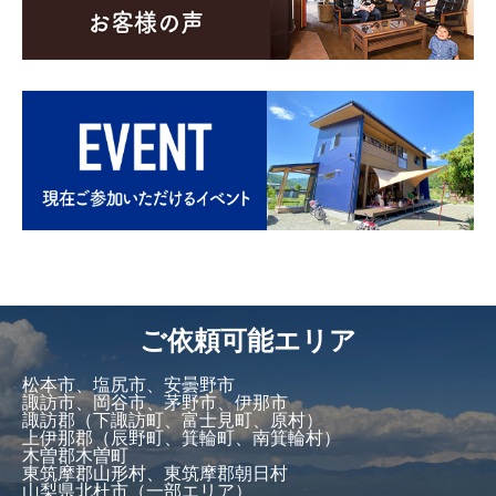
ご依頼可能エリア
松本市、塩尻市、安曇野市
諏訪市、岡谷市、茅野市、伊那市
諏訪郡（下諏訪町、富士見町、原村）
上伊那郡（辰野町、箕輪町、南箕輪村）
木曽郡木曽町
東筑摩郡山形村、東筑摩郡朝日村
山梨県北杜市（一部エリア）