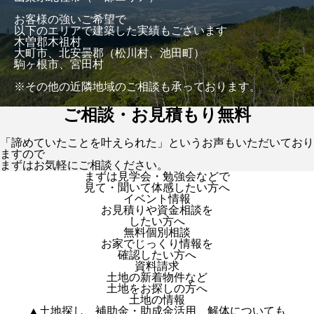
お客様の強いご希望で
以下のエリアで建築した実績もございます
木曽郡木祖村
大町市、北安曇郡（松川村、池田町）
駒ヶ根市、宮田村
※その他の近隣地域のご相談も承っております。
ご相談・お見積もり無料
「諦めていたことを叶えられた」というお声もいただいており
ますので
まずはお気軽にご相談ください。
まずは見学会・勉強会などで
見て・聞いて体感したい方へ
イベント情報
お見積りや資金相談を
したい方へ
無料個別相談
お家でじっくり情報を
確認したい方へ
資料請求
土地の新着物件など
土地をお探しの方へ
土地の情報
▲土地探し、補助金・助成金活用、解体についても