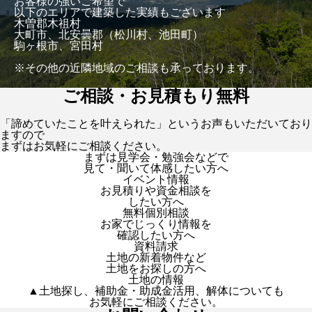
お客様の強いご希望で
以下のエリアで建築した実績もございます
木曽郡木祖村
大町市、北安曇郡（松川村、池田町）
駒ヶ根市、宮田村
※その他の近隣地域のご相談も承っております。
ご相談・お見積もり無料
「諦めていたことを叶えられた」というお声もいただいており
ますので
まずはお気軽にご相談ください。
まずは見学会・勉強会などで
見て・聞いて体感したい方へ
イベント情報
お見積りや資金相談を
したい方へ
無料個別相談
お家でじっくり情報を
確認したい方へ
資料請求
土地の新着物件など
土地をお探しの方へ
土地の情報
▲土地探し、補助金・助成金活用、解体についても
お気軽にご相談ください。