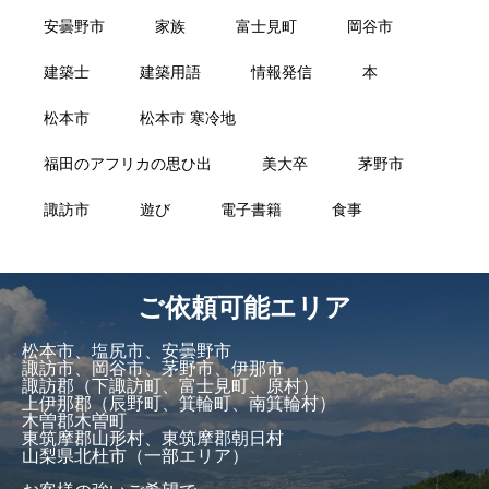
安曇野市
家族
富士見町
岡谷市
建築士
建築用語
情報発信
本
松本市
松本市 寒冷地
福田のアフリカの思ひ出
美大卒
茅野市
諏訪市
遊び
電子書籍
食事
ご依頼可能エリア
松本市、塩尻市、安曇野市
諏訪市、岡谷市、茅野市、伊那市
諏訪郡（下諏訪町、富士見町、原村）
上伊那郡（辰野町、箕輪町、南箕輪村）
木曽郡木曽町
東筑摩郡山形村、東筑摩郡朝日村
山梨県北杜市（一部エリア）