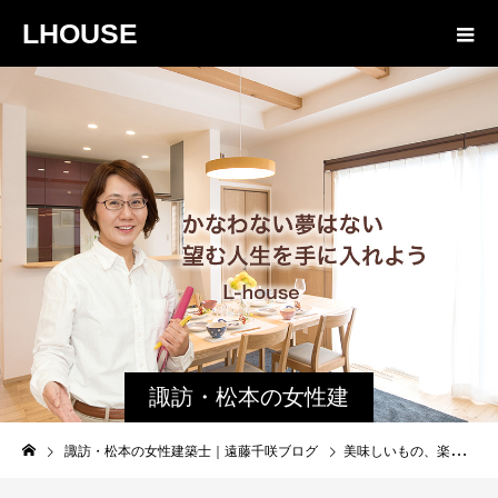
LHOUSE
諏訪・松本の女性建
築士ブログ｜未来生
諏訪・松本の女性建築士｜遠藤千咲ブログ
美味しいもの、楽しい会話｜上諏訪駅近 和ダイニング兎
活設計