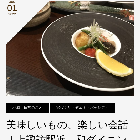
JUN
01
2022
地域・日常のこと
家づくり・省エネ（パッシブ）
美味しいもの、楽しい会話
｜上諏訪駅近 和ダイニン