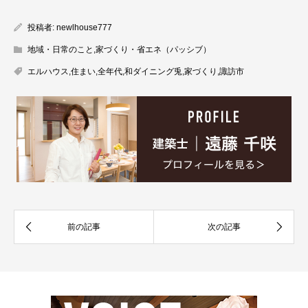
投稿者:
newlhouse777
地域・日常のこと
,
家づくり・省エネ（パッシブ）
エルハウス
,
住まい
,
全年代
,
和ダイニング兎
,
家づくり
,
諏訪市