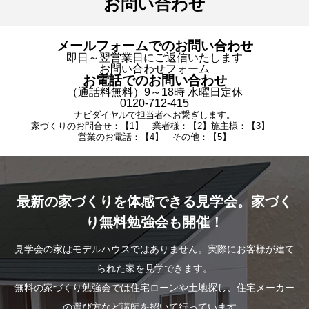
お問い合わせ
メールフォームでのお問い合わせ
即日～翌営業日にご返信いたします
お問い合わせフォーム
お電話でのお問い合わせ
（通話料無料）9～18時 水曜日定休
0120-712-415
ナビダイヤルで担当者へお繋ぎします。
家づくりのお問合せ：【1】 業者様：【2】施主様：【3】
営業のお電話：【4】 その他：【5】
最新の家づくりを体感できる見学会。家づく
り無料勉強会も開催！
見学会の家はモデルハウスではありません。実際にお客様が建て
られた家を見学できます。
無料の家づくり勉強会では住宅ローンや土地探し、住宅メーカー
の選び方など講師を招いて行っています。