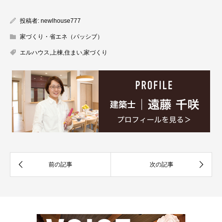
投稿者:
newlhouse777
家づくり・省エネ（パッシブ）
エルハウス
,
上棟
,
住まい
,
家づくり