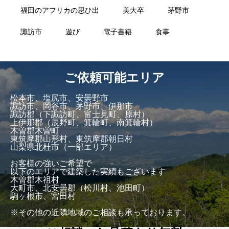
福田のアフリカの思ひ出
美大卒
茅野市
諏訪市
遊び
電子書籍
食事
ご依頼可能エリア
松本市、塩尻市、安曇野市
諏訪市、岡谷市、茅野市、伊那市
諏訪郡（下諏訪町、富士見町、原村）
上伊那郡（辰野町、箕輪町、南箕輪村）
木曽郡木曽町
東筑摩郡山形村、東筑摩郡朝日村
山梨県北杜市（一部エリア）
お客様の強いご希望で
以下のエリアで建築した実績もございます
木曽郡木祖村
大町市、北安曇郡（松川村、池田町）
駒ヶ根市、宮田村
※その他の近隣地域のご相談も承っております。