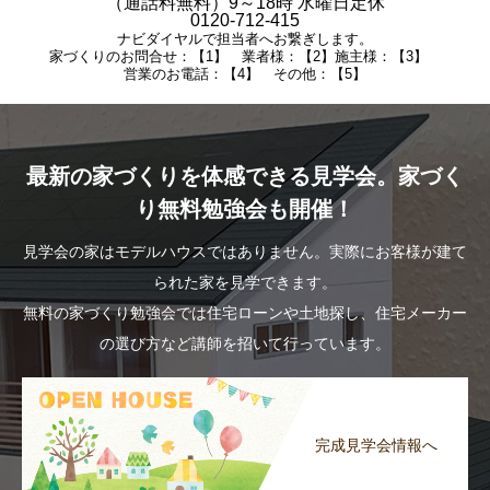
（通話料無料）9～18時 水曜日定休
0120-712-415
ナビダイヤルで担当者へお繋ぎします。
家づくりのお問合せ：【1】 業者様：【2】施主様：【3】
営業のお電話：【4】 その他：【5】
最新の家づくりを体感できる見学会。家づく
り無料勉強会も開催！
見学会の家はモデルハウスではありません。実際にお客様が建て
られた家を見学できます。
無料の家づくり勉強会では住宅ローンや土地探し、住宅メーカー
の選び方など講師を招いて行っています。
完成見学会情報へ