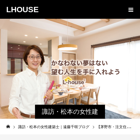
LHOUSE
諏訪・松本の女性建
築士ブログ｜未来生
諏訪・松本の女性建築士｜遠藤千咲ブログ
【茅野市・注文住宅】師走｜住宅建築・上棟
活設計