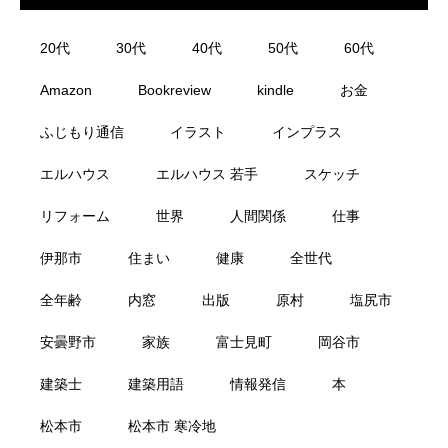
20代
30代
40代
50代
60代
Amazon
Bookreview
kindle
お金
ふじもり通信
イラスト
インプラス
エルハウス
エルハウス 若手
スケッチ
リフォーム
世界
人間関係
仕事
伊那市
住まい
健康
全世代
全年齢
内窓
出版
原村
塩尻市
安曇野市
家族
富士見町
岡谷市
建築士
建築用語
情報発信
本
松本市
松本市 寒冷地