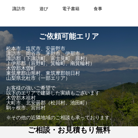
諏訪市
遊び
電子書籍
食事
ご依頼可能エリア
松本市、塩尻市、安曇野市
諏訪市、岡谷市、茅野市、伊那市
諏訪郡（下諏訪町、富士見町、原村）
上伊那郡（辰野町、箕輪町、南箕輪村）
木曽郡木曽町
東筑摩郡山形村、東筑摩郡朝日村
山梨県北杜市（一部エリア）
お客様の強いご希望で
以下のエリアで建築した実績もございます
木曽郡木祖村
大町市、北安曇郡（松川村、池田町）
駒ヶ根市、宮田村
※その他の近隣地域のご相談も承っております。
ご相談・お見積もり無料