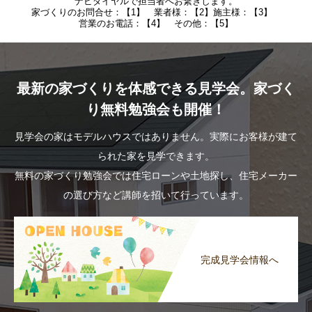
ナビダイヤルで担当者へお繋ぎします。
家づくりのお問合せ：【1】 業者様：【2】施主様：【3】
営業のお電話：【4】 その他：【5】
最新の家づくりを体感できる見学会。家づく
り無料勉強会も開催！
見学会の家はモデルハウスではありません。実際にお客様が建て
られた家を見学できます。
無料の家づくり勉強会では住宅ローンや土地探し、住宅メーカー
の選び方など講師を招いて行っています。
完成見学会情報へ