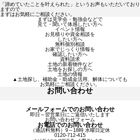
「諦めていたことを叶えられた」というお声もいただいており
ますので
まずはお気軽にご相談ください。
まずは見学会・勉強会などで
見て・聞いて体感したい方へ
イベント情報
お見積りや資金相談を
したい方へ
無料個別相談
お家でじっくり情報を
確認したい方へ
資料請求
土地の新着物件など
土地をお探しの方へ
土地の情報
▲土地探し、補助金・助成金活用、解体についても
お気軽にご相談ください。
お問い合わせ
メールフォームでのお問い合わせ
即日～翌営業日にご返信いたします
お問い合わせフォーム
お電話でのお問い合わせ
（通話料無料）9～18時 水曜日定休
0120-712-415