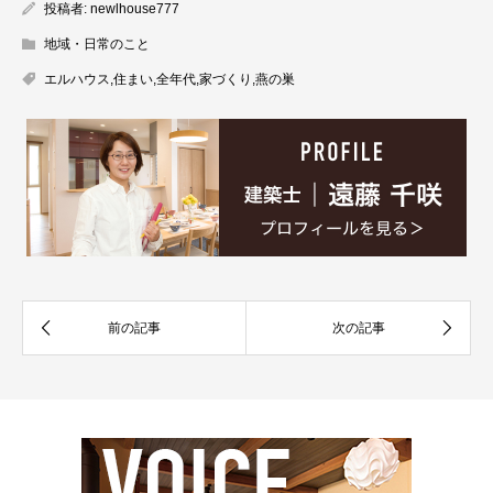
投稿者:
newlhouse777
地域・日常のこと
エルハウス
,
住まい
,
全年代
,
家づくり
,
燕の巣