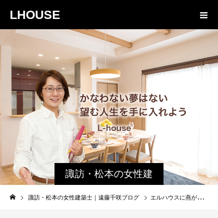
LHOUSE
諏訪・松本の女性建
築士ブログ｜未来生
諏訪・松本の女性建築士｜遠藤千咲ブログ
エルハウスに燕が巣を作ってます！
活設計