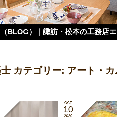
（BLOG）｜諏訪・松本の工務店
ス
士 カテゴリー:
アート・カ
OCT
10
2020