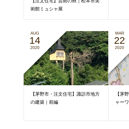
【注文住宅】芸術の秋｜松本市美
術館ミュシャ展
AUG
MAR
14
22
2020
2020
【茅野市・注文住宅】諏訪市地方
【茅野
の建築｜前編
ャーワ