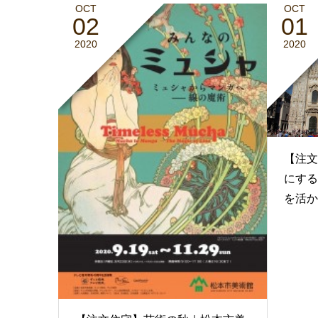
OCT
OCT
02
01
2020
2020
【注文
にする
を活か