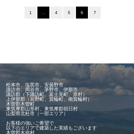
1
…
4
5
6
7
松本市、塩尻市、安曇野市
諏訪市、岡谷市、茅野市、伊那市
諏訪郡（下諏訪町、富士見町、原村）
上伊那郡（辰野町、箕輪町、南箕輪村）
木曽郡木曽町
東筑摩郡山形村、東筑摩郡朝日村
山梨県北杜市（一部エリア）
お客様の強いご希望で
以下のエリアで建築した実績もございます
木曽郡木祖村