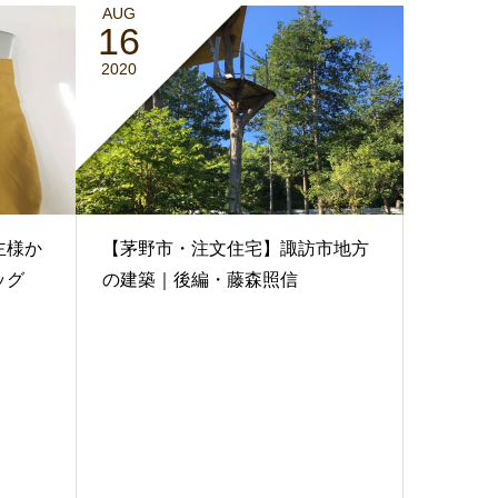
AUG
16
2020
主様か
【茅野市・注文住宅】諏訪市地方
ッグ
の建築｜後編・藤森照信