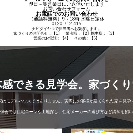
即日～翌営業日にご返信いたします
お問い合わせフォーム
お電話でのお問い合わせ
（通話料無料）9～18時 水曜日定休
0120-712-415
ナビダイヤルで担当者へお繋ぎします。
家づくりのお問合せ：【1】 業者様：【2】施主様：【3】
営業のお電話：【4】 その他：【5】
体感できる見学会。家づくり
家はモデルハウスではありません。実際にお客様が建てられた家を見学
強会では住宅ローンや土地探し、住宅メーカーの選び方など講師を招い