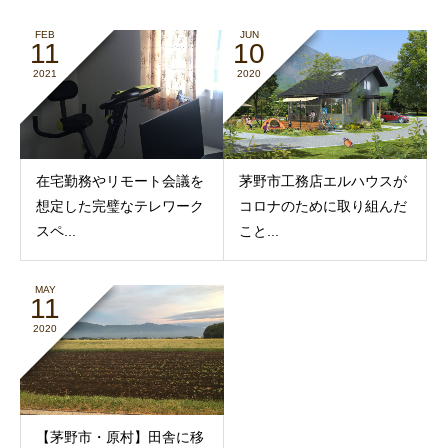
FEB
JUN
11
10
2021
2020
在宅勤務やリモート会議を
茅野市工務店エルハウスが
想定した完璧なテレワーク
コロナのために取り組んだ
スペ...
こと...
MAY
11
2020
【茅野市・原村】田舎に移