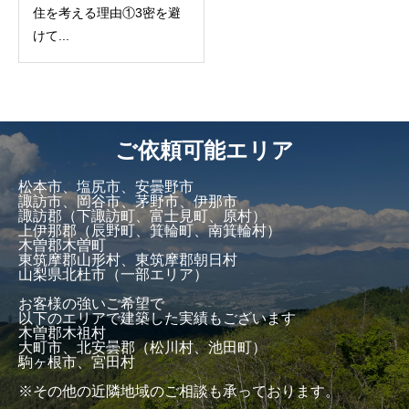
住を考える理由①3密を避
けて...
ご依頼可能エリア
松本市、塩尻市、安曇野市
諏訪市、岡谷市、茅野市、伊那市
諏訪郡（下諏訪町、富士見町、原村）
上伊那郡（辰野町、箕輪町、南箕輪村）
木曽郡木曽町
東筑摩郡山形村、東筑摩郡朝日村
山梨県北杜市（一部エリア）
お客様の強いご希望で
以下のエリアで建築した実績もございます
木曽郡木祖村
大町市、北安曇郡（松川村、池田町）
駒ヶ根市、宮田村
※その他の近隣地域のご相談も承っております。