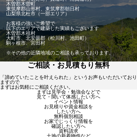
木曽郡木曽町
東筑摩郡山形村、東筑摩郡朝日村
山梨県北杜市（一部エリア）
お客様の強いご希望で
以下のエリアで建築した実績もございます
木曽郡木祖村
大町市、北安曇郡（松川村、池田町）
駒ヶ根市、宮田村
※その他の近隣地域のご相談も承っております。
ご相談・お見積もり無料
「諦めていたことを叶えられた」というお声もいただいており
ますので
まずはお気軽にご相談ください。
まずは見学会・勉強会などで
見て・聞いて体感したい方へ
イベント情報
お見積りや資金相談を
したい方へ
無料個別相談
お家でじっくり情報を
確認したい方へ
資料請求
土地の新着物件など