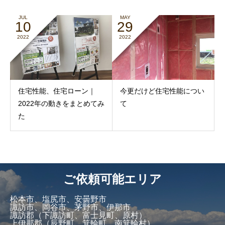
JUL
MAY
10
29
2022
2022
住宅性能、住宅ローン｜
今更だけど住宅性能につい
2022年の動きをまとめてみ
て
た
ご依頼可能エリア
松本市、塩尻市、安曇野市
諏訪市、岡谷市、茅野市、伊那市
諏訪郡（下諏訪町、富士見町、原村）
上伊那郡（辰野町、箕輪町、南箕輪村）