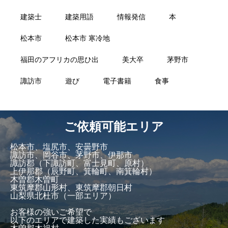
建築士
建築用語
情報発信
本
松本市
松本市 寒冷地
福田のアフリカの思ひ出
美大卒
茅野市
諏訪市
遊び
電子書籍
食事
ご依頼可能エリア
松本市、塩尻市、安曇野市
諏訪市、岡谷市、茅野市、伊那市
諏訪郡（下諏訪町、富士見町、原村）
上伊那郡（辰野町、箕輪町、南箕輪村）
木曽郡木曽町
東筑摩郡山形村、東筑摩郡朝日村
山梨県北杜市（一部エリア）
お客様の強いご希望で
以下のエリアで建築した実績もございます