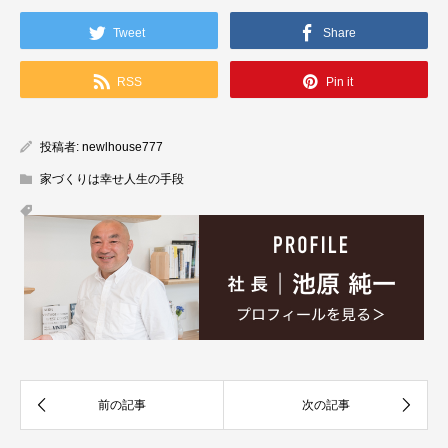
Tweet
Share
RSS
Pin it
投稿者:
newlhouse777
家づくりは幸せ人生の手段