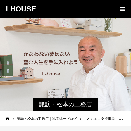
LHOUSE
諏訪・松本の工務店
の社長ブログ｜家族
諏訪・松本の工務店｜池原純一ブログ
こどもエコ支援事業 追加予算をしたが
物語８４３