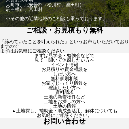
木曽郡木祖村
大町市、北安曇郡（松川村、池田町）
駒ヶ根市、宮田村
※その他の近隣地域のご相談も承っております。
ご相談・お見積もり無料
「諦めていたことを叶えられた」というお声もいただいており
ますので
まずはお気軽にご相談ください。
まずは見学会・勉強会などで
見て・聞いて体感したい方へ
イベント情報
お見積りや資金相談を
したい方へ
無料個別相談
お家でじっくり情報を
確認したい方へ
資料請求
土地の新着物件など
土地をお探しの方へ
土地の情報
▲土地探し、補助金・助成金活用、解体についても
お気軽にご相談ください。
お問い合わせ