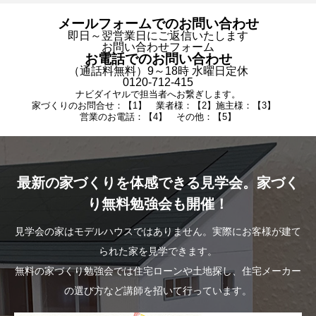
メールフォームでのお問い合わせ
即日～翌営業日にご返信いたします
お問い合わせフォーム
お電話でのお問い合わせ
（通話料無料）9～18時 水曜日定休
0120-712-415
ナビダイヤルで担当者へお繋ぎします。
家づくりのお問合せ：【1】 業者様：【2】施主様：【3】
営業のお電話：【4】 その他：【5】
最新の家づくりを体感できる見学会。家づく
り無料勉強会も開催！
見学会の家はモデルハウスではありません。実際にお客様が建て
られた家を見学できます。
無料の家づくり勉強会では住宅ローンや土地探し、住宅メーカー
の選び方など講師を招いて行っています。