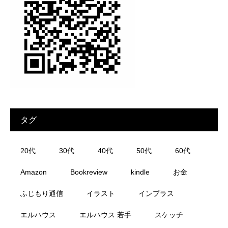
タグ
20代
30代
40代
50代
60代
Amazon
Bookreview
kindle
お金
ふじもり通信
イラスト
インプラス
エルハウス
エルハウス 若手
スケッチ