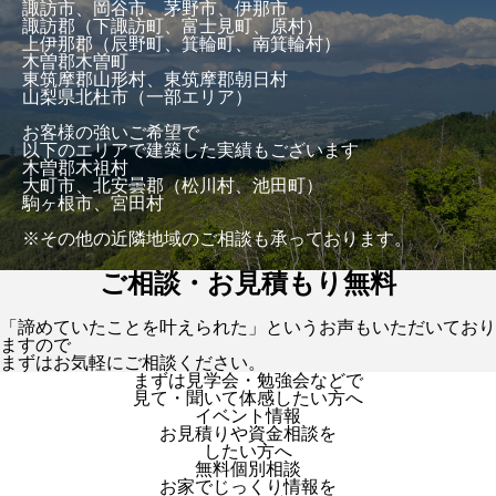
諏訪市、岡谷市、茅野市、伊那市
諏訪郡（下諏訪町、富士見町、原村）
上伊那郡（辰野町、箕輪町、南箕輪村）
木曽郡木曽町
東筑摩郡山形村、東筑摩郡朝日村
山梨県北杜市（一部エリア）
お客様の強いご希望で
以下のエリアで建築した実績もございます
木曽郡木祖村
大町市、北安曇郡（松川村、池田町）
駒ヶ根市、宮田村
※その他の近隣地域のご相談も承っております。
ご相談・お見積もり無料
「諦めていたことを叶えられた」というお声もいただいており
ますので
まずはお気軽にご相談ください。
まずは見学会・勉強会などで
見て・聞いて体感したい方へ
イベント情報
お見積りや資金相談を
したい方へ
無料個別相談
お家でじっくり情報を