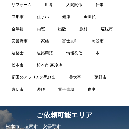
リフォーム
世界
人間関係
仕事
伊那市
住まい
健康
全世代
全年齢
内窓
出版
原村
塩尻市
安曇野市
家族
富士見町
岡谷市
建築士
建築用語
情報発信
本
松本市
松本市 寒冷地
福田のアフリカの思ひ出
美大卒
茅野市
諏訪市
遊び
電子書籍
食事
ご依頼可能エリア
松本市、塩尻市、安曇野市