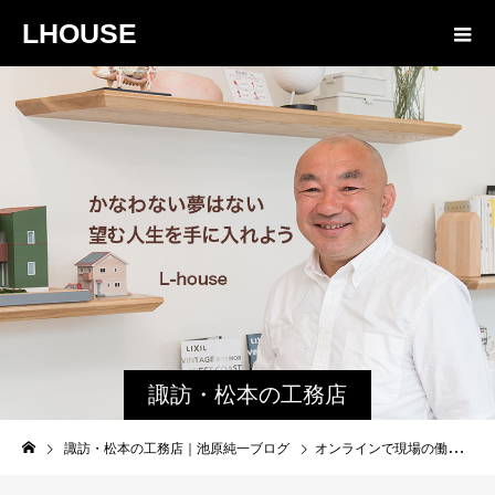
LHOUSE
諏訪・松本の工務店
の社長ブログ｜家族
諏訪・松本の工務店｜池原純一ブログ
オンラインで現場の働き方はこんなにも変わった｜土地探しや現場の下見に行く時に心がけていること
物語８４３