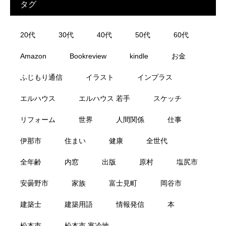
タグ
20代
30代
40代
50代
60代
Amazon
Bookreview
kindle
お金
ふじもり通信
イラスト
インプラス
エルハウス
エルハウス 若手
スケッチ
リフォーム
世界
人間関係
仕事
伊那市
住まい
健康
全世代
全年齢
内窓
出版
原村
塩尻市
安曇野市
家族
富士見町
岡谷市
建築士
建築用語
情報発信
本
松本市
松本市 寒冷地