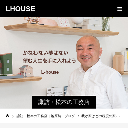
LHOUSE
諏訪・松本の工務店
の社長ブログ｜家族
諏訪・松本の工務店｜池原純一ブログ
我が家はどの程度の家？ Ua値は？
物語８４３