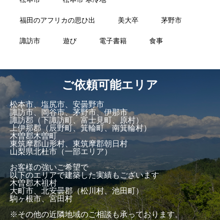
福田のアフリカの思ひ出
美大卒
茅野市
諏訪市
遊び
電子書籍
食事
ご依頼可能エリア
松本市、塩尻市、安曇野市
諏訪市、岡谷市、茅野市、伊那市
諏訪郡（下諏訪町、富士見町、原村）
上伊那郡（辰野町、箕輪町、南箕輪村）
木曽郡木曽町
東筑摩郡山形村、東筑摩郡朝日村
山梨県北杜市（一部エリア）
お客様の強いご希望で
以下のエリアで建築した実績もございます
木曽郡木祖村
大町市、北安曇郡（松川村、池田町）
駒ヶ根市、宮田村
※その他の近隣地域のご相談も承っております。