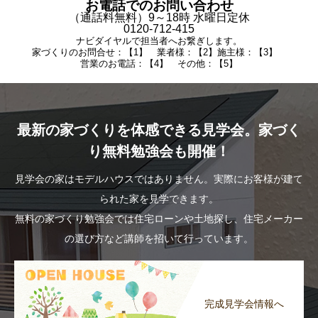
お電話でのお問い合わせ
（通話料無料）9～18時 水曜日定休
0120-712-415
ナビダイヤルで担当者へお繋ぎします。
家づくりのお問合せ：【1】 業者様：【2】施主様：【3】
営業のお電話：【4】 その他：【5】
最新の家づくりを体感できる見学会。家づく
り無料勉強会も開催！
見学会の家はモデルハウスではありません。実際にお客様が建て
られた家を見学できます。
無料の家づくり勉強会では住宅ローンや土地探し、住宅メーカー
の選び方など講師を招いて行っています。
完成見学会情報へ