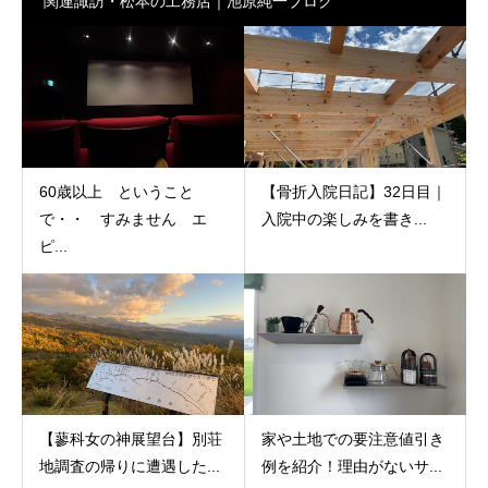
関連諏訪・松本の工務店｜池原純一ブログ
60歳以上 ということ
【骨折入院日記】32日目｜
で・・ すみません エ
入院中の楽しみを書き...
ピ...
【蓼科女の神展望台】別荘
家や土地での要注意値引き
地調査の帰りに遭遇した...
例を紹介！理由がないサ...