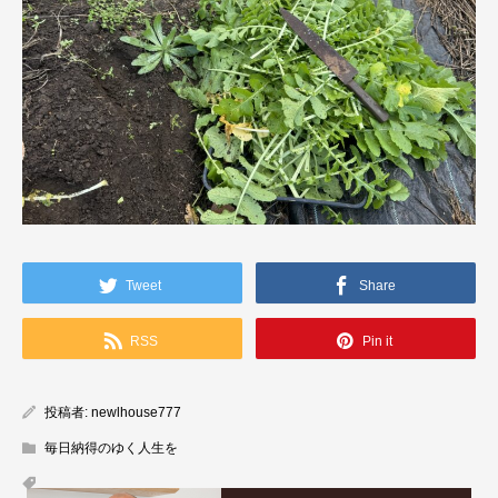
Tweet
Share
RSS
Pin it
投稿者:
newlhouse777
毎日納得のゆく人生を