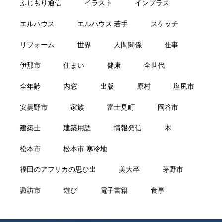
ふじもり通信
イラスト
インプラス
エルハウス
エルハウス 若手
スケッチ
リフォーム
世界
人間関係
仕事
伊那市
住まい
健康
全世代
全年齢
内窓
出版
原村
塩尻市
安曇野市
家族
富士見町
岡谷市
建築士
建築用語
情報発信
本
松本市
松本市 寒冷地
福田のアフリカの思ひ出
美大卒
茅野市
諏訪市
遊び
電子書籍
食事