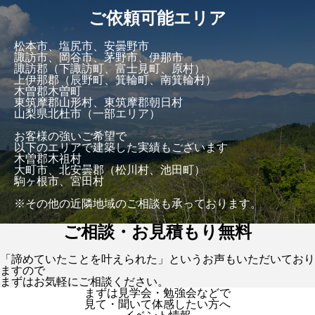
ご依頼可能エリア
松本市、塩尻市、安曇野市
諏訪市、岡谷市、茅野市、伊那市
諏訪郡（下諏訪町、富士見町、原村）
上伊那郡（辰野町、箕輪町、南箕輪村）
木曽郡木曽町
東筑摩郡山形村、東筑摩郡朝日村
山梨県北杜市（一部エリア）
お客様の強いご希望で
以下のエリアで建築した実績もございます
木曽郡木祖村
大町市、北安曇郡（松川村、池田町）
駒ヶ根市、宮田村
※その他の近隣地域のご相談も承っております。
ご相談・お見積もり無料
「諦めていたことを叶えられた」というお声もいただいており
ますので
まずはお気軽にご相談ください。
まずは見学会・勉強会などで
見て・聞いて体感したい方へ