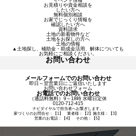
イベント情報
お見積りや資金相談を
したい方へ
無料個別相談
お家でじっくり情報を
確認したい方へ
資料請求
土地の新着物件など
土地をお探しの方へ
土地の情報
▲土地探し、補助金・助成金活用、解体についても
お気軽にご相談ください。
お問い合わせ
メールフォームでのお問い合わせ
即日～翌営業日にご返信いたします
お問い合わせフォーム
お電話でのお問い合わせ
（通話料無料）9～18時 水曜日定休
0120-712-415
ナビダイヤルで担当者へお繋ぎします。
家づくりのお問合せ：【1】 業者様：【2】施主様：【3】
営業のお電話：【4】 その他：【5】