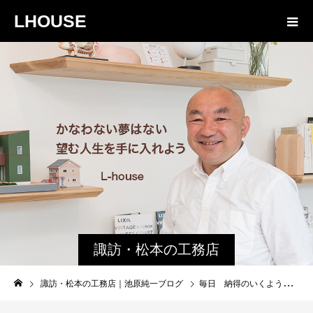
LHOUSE
諏訪・松本の工務店
の社長ブログ｜家族
諏訪・松本の工務店｜池原純一ブログ
毎日 納得のいくように生きよう
物語８４３