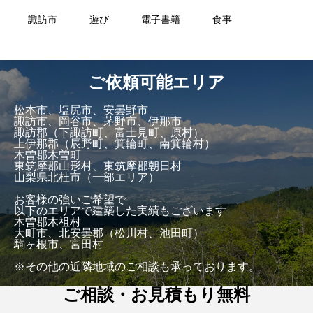
諏訪市
遊び
電子書籍
食事
ご依頼可能エリア
松本市、塩尻市、安曇野市
諏訪市、岡谷市、茅野市、伊那市
諏訪郡（下諏訪町、富士見町、原村）
上伊那郡（辰野町、箕輪町、南箕輪村）
木曽郡木曽町
東筑摩郡山形村、東筑摩郡朝日村
山梨県北杜市（一部エリア）
お客様の強いご希望で
以下のエリアで建築した実績もございます
木曽郡木祖村
大町市、北安曇郡（松川村、池田町）
駒ヶ根市、宮田村
※その他の近隣地域のご相談も承っております。
ご相談・お見積もり無料