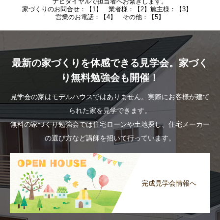
ナビダイヤルで担当者へお繋ぎします。
家づくりのお問合せ：【1】 業者様：【2】施主様：【3】
営業のお電話：【4】 その他：【5】
最新の家づくりを体感できる見学会。家づく
り無料勉強会も開催！
見学会の家はモデルハウスではありません。実際にお客様が建て
られた家を見学できます。
無料の家づくり勉強会では住宅ローンや土地探し、住宅メーカー
の選び方など講師を招いて行っています。
完成見学会情報へ