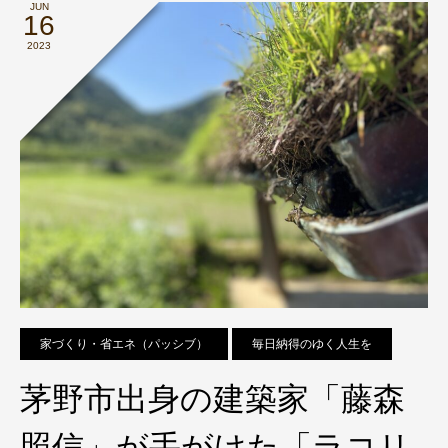
JUN
16
2023
家づくり・省エネ（パッシブ）
毎日納得のゆく人生を
茅野市出身の建築家「藤森
照信」が手がけた「ラコリ