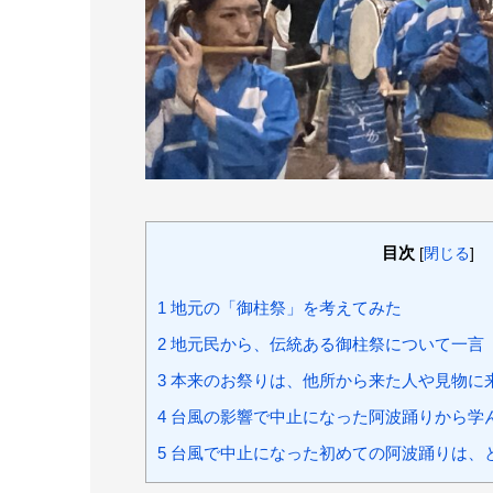
目次
[
閉じる
]
1
地元の「御柱祭」を考えてみた
2
地元民から、伝統ある御柱祭について一言
3
本来のお祭りは、他所から来た人や見物に
4
台風の影響で中止になった阿波踊りから学
5
台風で中止になった初めての阿波踊りは、