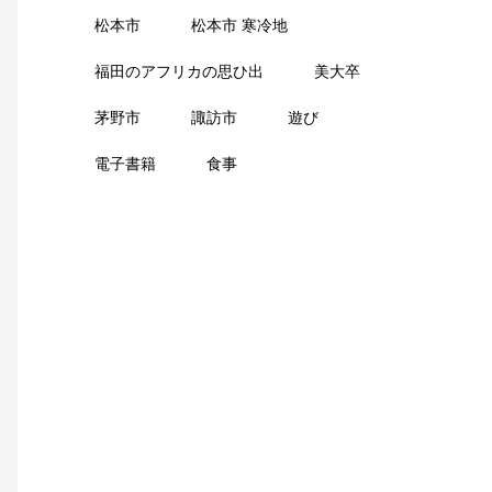
松本市
松本市 寒冷地
福田のアフリカの思ひ出
美大卒
茅野市
諏訪市
遊び
電子書籍
食事