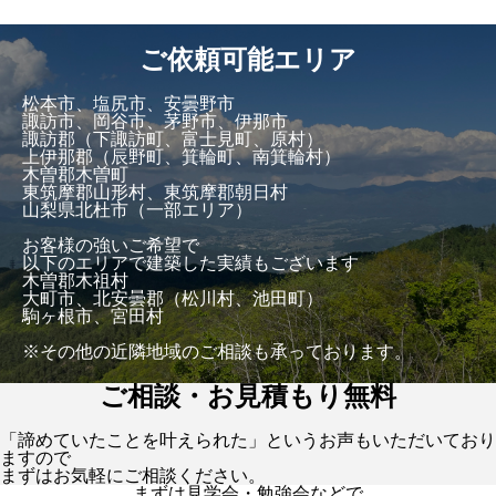
ご依頼可能エリア
松本市、塩尻市、安曇野市
諏訪市、岡谷市、茅野市、伊那市
諏訪郡（下諏訪町、富士見町、原村）
上伊那郡（辰野町、箕輪町、南箕輪村）
木曽郡木曽町
東筑摩郡山形村、東筑摩郡朝日村
山梨県北杜市（一部エリア）
お客様の強いご希望で
以下のエリアで建築した実績もございます
木曽郡木祖村
大町市、北安曇郡（松川村、池田町）
駒ヶ根市、宮田村
※その他の近隣地域のご相談も承っております。
ご相談・お見積もり無料
「諦めていたことを叶えられた」というお声もいただいており
ますので
まずはお気軽にご相談ください。
まずは見学会・勉強会などで