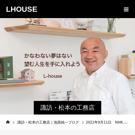
LHOUSE
諏訪・松本の工務店
の社長ブログ｜家族
諏訪・松本の工務店｜池原純一ブログ
2021年9月11日 NHKのブラタモリ 松本城 を深掘りしよう。
物語８４３