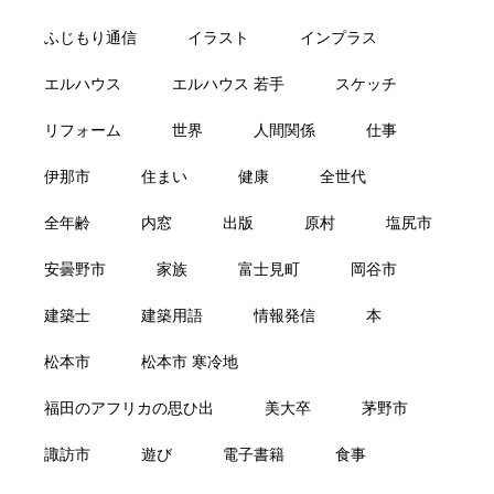
ふじもり通信
イラスト
インプラス
エルハウス
エルハウス 若手
スケッチ
リフォーム
世界
人間関係
仕事
伊那市
住まい
健康
全世代
全年齢
内窓
出版
原村
塩尻市
安曇野市
家族
富士見町
岡谷市
建築士
建築用語
情報発信
本
松本市
松本市 寒冷地
福田のアフリカの思ひ出
美大卒
茅野市
諏訪市
遊び
電子書籍
食事