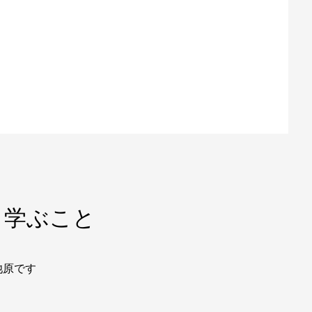
 学ぶこと
池原です