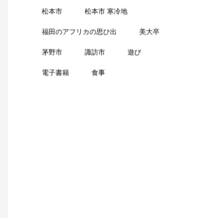
松本市
松本市 寒冷地
福田のアフリカの思ひ出
美大卒
茅野市
諏訪市
遊び
電子書籍
食事