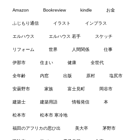
Amazon
Bookreview
kindle
お金
ふじもり通信
イラスト
インプラス
エルハウス
エルハウス 若手
スケッチ
リフォーム
世界
人間関係
仕事
伊那市
住まい
健康
全世代
全年齢
内窓
出版
原村
塩尻市
安曇野市
家族
富士見町
岡谷市
建築士
建築用語
情報発信
本
松本市
松本市 寒冷地
福田のアフリカの思ひ出
美大卒
茅野市