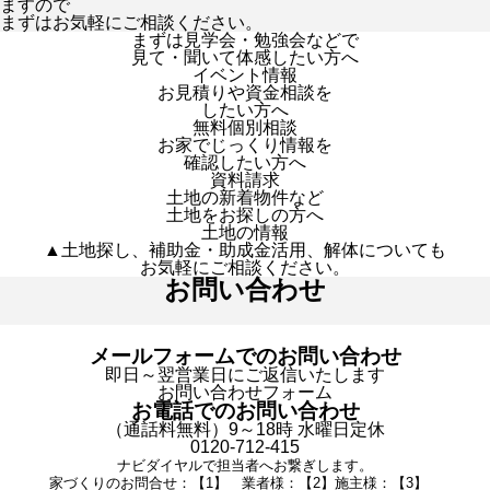
ますので
まずはお気軽にご相談ください。
まずは見学会・勉強会などで
見て・聞いて体感したい方へ
イベント情報
お見積りや資金相談を
したい方へ
無料個別相談
お家でじっくり情報を
確認したい方へ
資料請求
土地の新着物件など
土地をお探しの方へ
土地の情報
▲土地探し、補助金・助成金活用、解体についても
お気軽にご相談ください。
お問い合わせ
メールフォームでのお問い合わせ
即日～翌営業日にご返信いたします
お問い合わせフォーム
お電話でのお問い合わせ
（通話料無料）9～18時 水曜日定休
0120-712-415
ナビダイヤルで担当者へお繋ぎします。
家づくりのお問合せ：【1】 業者様：【2】施主様：【3】