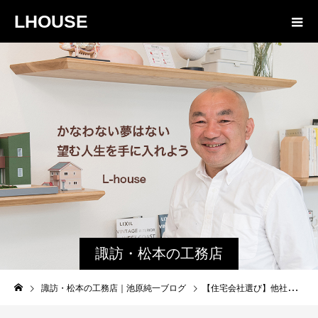
LHOUSE
諏訪・松本の工務店
の社長ブログ｜家族
諏訪・松本の工務店｜池原純一ブログ
【住宅会社選び】他社の営業から「エルハウス」の名前を聞いたことがきっかけとなった事例紹介
物語８４３