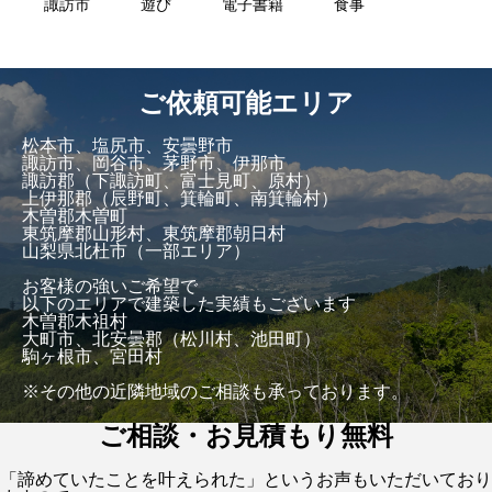
諏訪市
遊び
電子書籍
食事
ご依頼可能エリア
松本市、塩尻市、安曇野市
諏訪市、岡谷市、茅野市、伊那市
諏訪郡（下諏訪町、富士見町、原村）
上伊那郡（辰野町、箕輪町、南箕輪村）
木曽郡木曽町
東筑摩郡山形村、東筑摩郡朝日村
山梨県北杜市（一部エリア）
お客様の強いご希望で
以下のエリアで建築した実績もございます
木曽郡木祖村
大町市、北安曇郡（松川村、池田町）
駒ヶ根市、宮田村
※その他の近隣地域のご相談も承っております。
ご相談・お見積もり無料
「諦めていたことを叶えられた」というお声もいただいており