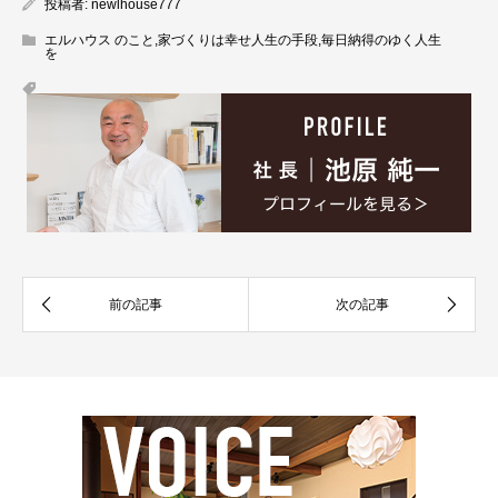
投稿者:
newlhouse777
エルハウス のこと
,
家づくりは幸せ人生の手段
,
毎日納得のゆく人生
を