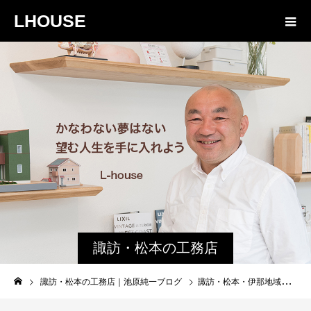
LHOUSE
諏訪・松本の工務店
の社長ブログ｜家族
諏訪・松本の工務店｜池原純一ブログ
諏訪・松本・伊那地域工務店 の 間取りイメージのステップ
物語８４３