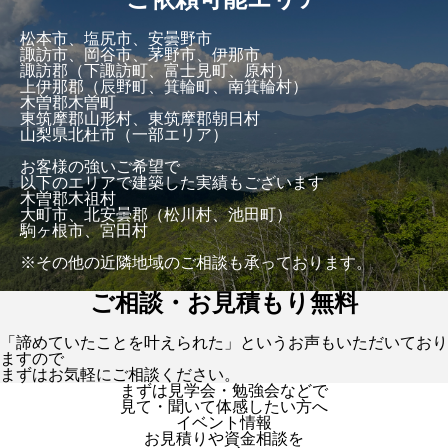
松本市、塩尻市、安曇野市
諏訪市、岡谷市、茅野市、伊那市
諏訪郡（下諏訪町、富士見町、原村）
上伊那郡（辰野町、箕輪町、南箕輪村）
木曽郡木曽町
東筑摩郡山形村、東筑摩郡朝日村
山梨県北杜市（一部エリア）
お客様の強いご希望で
以下のエリアで建築した実績もございます
木曽郡木祖村
大町市、北安曇郡（松川村、池田町）
駒ヶ根市、宮田村
※その他の近隣地域のご相談も承っております。
ご相談・お見積もり無料
「諦めていたことを叶えられた」というお声もいただいており
ますので
まずはお気軽にご相談ください。
まずは見学会・勉強会などで
見て・聞いて体感したい方へ
イベント情報
お見積りや資金相談を