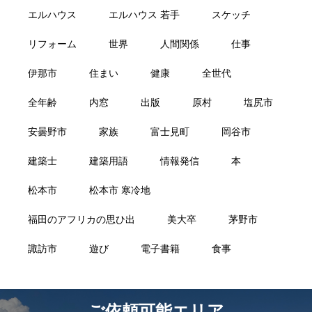
エルハウス
エルハウス 若手
スケッチ
リフォーム
世界
人間関係
仕事
伊那市
住まい
健康
全世代
全年齢
内窓
出版
原村
塩尻市
安曇野市
家族
富士見町
岡谷市
建築士
建築用語
情報発信
本
松本市
松本市 寒冷地
福田のアフリカの思ひ出
美大卒
茅野市
諏訪市
遊び
電子書籍
食事
ご依頼可能エリア